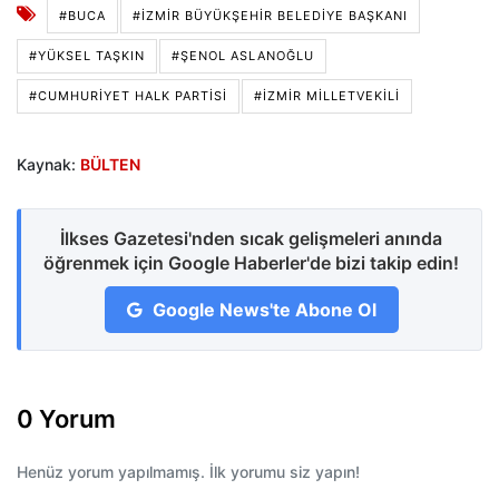
#BUCA
#İZMIR BÜYÜKŞEHIR BELEDIYE BAŞKANI
#YÜKSEL TAŞKIN
#ŞENOL ASLANOĞLU
#CUMHURİYET HALK PARTİSİ
#İZMIR MILLETVEKILI
Kaynak:
BÜLTEN
İlkses Gazetesi'nden sıcak gelişmeleri anında
öğrenmek için Google Haberler'de bizi takip edin!
Google News'te Abone Ol
0 Yorum
Henüz yorum yapılmamış. İlk yorumu siz yapın!