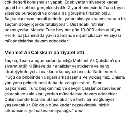
çok değerli konuşmalar yaptık. Edebiyattan siyasete kadar
güzel bir sohbet gerçekleştirdik. Ziyaret öncesinde Tunç beyin
ailesi de buradaydı ve onlarla da görüşme fırsatım oldu.
Başkanlarımızın morali yerinde, yatarı olmayan saçma sapan bir
suçtan dolayı içeride tutuluyorlar. Dışarıdaki rutinleri
bozmuyorlar. Mesela Tunç bey her gün 10.000 adım yürüyor.
Her iki başkanımızda yakın zamanda dışarı çıkacak ve siyasi
mücadelelerine devam edecekler.''
Mehmet Ali Çalışkan’ı da ziyaret etti
Taşkın, Team araştırmadan tanıdığı Mehmet Ali Çalışkan’ı da
ziyaret ettiğini ülkeye dair analizler yaptıklarını ve hangi
stratejiyle ile yol alacaklarını konuştuklarını da ifade ederek
“Üçü de birbirinden değerli arkadaşımız ve yoldaşımız. Onlarla
yan yana gelmek beni daha da zenginleştirdi. Şenol
başkanımız, Tunç başkanımız ve sevgili Çalışlar cezaevinden
çıkacak ve kaldıkları yerden mücadeleye devam edecekler.
Onları içeride tutanlar utanacaklar ve tarihi bir mağlubiyet
yaşayacaklar. Biz de o güne kadar cezaevindeki hiçbir
arkadaşımız yalnız bırakmayacağız” dedi.