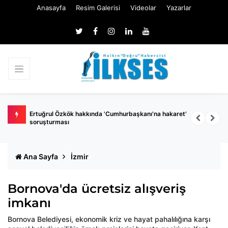
Anasayfa
Resim Galerisi
Videolar
Yazarlar
 belli
Ertuğrul Özkök hakkında 'Cumhurbaşkanı'na hakaret'
Ç
soruşturması
k
Ana Sayfa
İzmir
Bornova'da ücretsiz alışveriş
imkanı
Bornova Belediyesi, ekonomik kriz ve hayat pahalılığına karşı