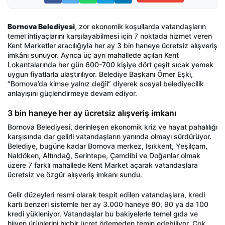
Bornova Belediyesi
, zor ekonomik koşullarda vatandaşların
temel ihtiyaçlarını karşılayabilmesi için 7 noktada hizmet veren
Kent Marketler aracılığıyla her ay 3 bin haneye ücretsiz alışveriş
imkânı sunuyor. Ayrıca üç ayrı mahallede açılan Kent
Lokantalarında her gün 600-700 kişiye dört çeşit sıcak yemek
uygun fiyatlarla ulaştırılıyor. Belediye Başkanı Ömer Eşki,
“Bornova’da kimse yalnız değil” diyerek sosyal belediyecilik
anlayışını güçlendirmeye devam ediyor.
3 bin haneye her ay ücretsiz alışveriş imkanı
Bornova Belediyesi, derinleşen ekonomik kriz ve hayat pahalılığı
karşısında dar gelirli vatandaşların yanında olmayı sürdürüyor.
Belediye, bugüne kadar Bornova merkez, Işıkkent, Yeşilçam,
Naldöken, Altındağ, Serintepe, Çamdibi ve Doğanlar olmak
üzere 7 farklı mahallede Kent Market açarak vatandaşlara
ücretsiz ve özgür alışveriş imkanı sundu.
Gelir düzeyleri resmi olarak tespit edilen vatandaşlara, kredi
kartı benzeri sistemle her ay 3.000 haneye 80, 90 ya da 100
kredi yükleniyor. Vatandaşlar bu bakiyelerle temel gıda ve
hijyen ürünlerini hiçbir ücret ödemeden temin edebiliyor. Çok