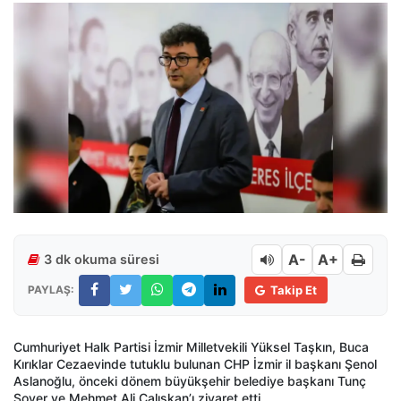
A-
A+
3 dk okuma süresi
PAYLAŞ:
Takip Et
Cumhuriyet Halk Partisi İzmir Milletvekili Yüksel Taşkın, Buca
Kırıklar Cezaevinde tutuklu bulunan CHP İzmir il başkanı Şenol
Aslanoğlu, önceki dönem büyükşehir belediye başkanı Tunç
Soyer ve Mehmet Ali Çalışkan’ı ziyaret etti.