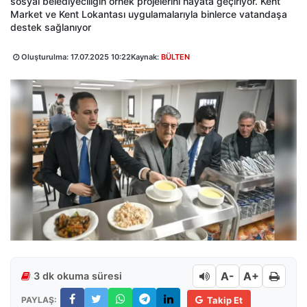
sosyal belediyeciliğin örnek projelerini hayata geçiriyor. Kent
Market ve Kent Lokantası uygulamalarıyla binlerce vatandaşa
destek sağlanıyor
Oluşturulma:
17.07.2025 10:22
Kaynak:
BÜLTEN
A-
A+
3 dk okuma süresi
PAYLAŞ:
Takip Et