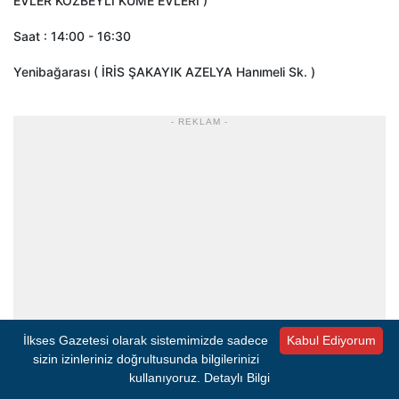
EVLER KOZBEYLİ KÜME EVLERİ )
Saat : 14:00 - 16:30
Yenibağarası ( İRİS ŞAKAYIK AZELYA Hanımeli Sk. )
- REKLAM -
İlkses Gazetesi olarak sistemimizde sadece
Kabul Ediyorum
sizin izinleriniz doğrultusunda bilgilerinizi
kullanıyoruz.
Detaylı Bilgi