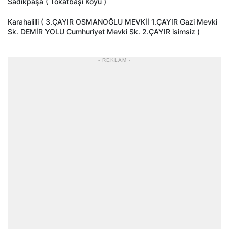
Sadıkpaşa ( Tokatbaşı Köyü )
Karahalilli ( 3.ÇAYIR OSMANOĞLU MEVKİİ 1.ÇAYIR Gazi Mevki
Sk. DEMİR YOLU Cumhuriyet Mevki Sk. 2.ÇAYIR isimsiz )
- REKLAM -