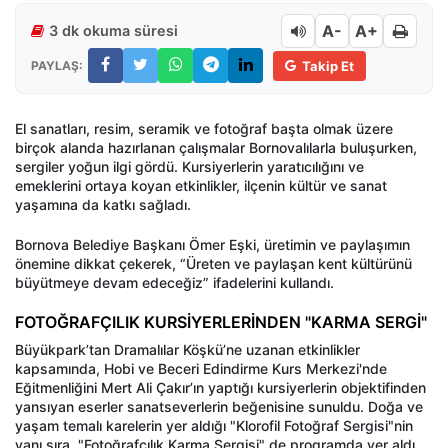
A-
A+
3 dk okuma süresi
PAYLAŞ:
Takip Et
El sanatları, resim, seramik ve fotoğraf başta olmak üzere
birçok alanda hazırlanan çalışmalar Bornovalılarla buluşurken,
sergiler yoğun ilgi gördü. Kursiyerlerin yaratıcılığını ve
emeklerini ortaya koyan etkinlikler, ilçenin kültür ve sanat
yaşamına da katkı sağladı.
Bornova Belediye Başkanı Ömer Eşki, üretimin ve paylaşımın
önemine dikkat çekerek, “Üreten ve paylaşan kent kültürünü
büyütmeye devam edeceğiz” ifadelerini kullandı.
FOTOĞRAFÇILIK KURSİYERLERİNDEN "KARMA SERGİ"
Büyükpark’tan Dramalılar Köşkü’ne uzanan etkinlikler
kapsamında, Hobi ve Beceri Edindirme Kurs Merkezi'nde
Eğitmenliğini Mert Ali Çakır’ın yaptığı kursiyerlerin objektifinden
yansıyan eserler sanatseverlerin beğenisine sunuldu. Doğa ve
yaşam temalı karelerin yer aldığı "Klorofil Fotoğraf Sergisi"nin
yanı sıra, "Fotoğrafçılık Karma Sergisi" de programda yer aldı.