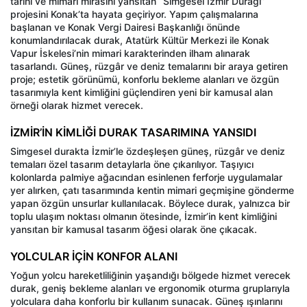
tarihî ve mimari mirasını yansıtan “Simgesel İzmir Durağı”
projesini Konak’ta hayata geçiriyor. Yapım çalışmalarına
başlanan ve Konak Vergi Dairesi Başkanlığı önünde
konumlandırılacak durak, Atatürk Kültür Merkezi ile Konak
Vapur İskelesi’nin mimari karakterinden ilham alınarak
tasarlandı. Güneş, rüzgâr ve deniz temalarını bir araya getiren
proje; estetik görünümü, konforlu bekleme alanları ve özgün
tasarımıyla kent kimliğini güçlendiren yeni bir kamusal alan
örneği olarak hizmet verecek.
İZMİR’İN KİMLİĞİ DURAK TASARIMINA YANSIDI
Simgesel durakta İzmir’le özdeşleşen güneş, rüzgâr ve deniz
temaları özel tasarım detaylarla öne çıkarılıyor. Taşıyıcı
kolonlarda palmiye ağacından esinlenen ferforje uygulamalar
yer alırken, çatı tasarımında kentin mimari geçmişine gönderme
yapan özgün unsurlar kullanılacak. Böylece durak, yalnızca bir
toplu ulaşım noktası olmanın ötesinde, İzmir’in kent kimliğini
yansıtan bir kamusal tasarım öğesi olarak öne çıkacak.
YOLCULAR İÇİN KONFOR ALANI
Yoğun yolcu hareketliliğinin yaşandığı bölgede hizmet verecek
durak, geniş bekleme alanları ve ergonomik oturma gruplarıyla
yolculara daha konforlu bir kullanım sunacak. Güneş ışınlarını