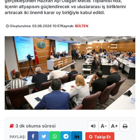
gerçekleştirilen Haziran Ayı Olağan Meclis Toplantısı’nda,
ilçenin altyapısını güçlendirecek ve uluslararası iş birliklerini
artıracak iki önemli karar oy birliğiyle kabul edildi.
Oluşturulma:
03.06.2026 10:57
Kaynak:
BÜLTEN
A-
A+
3 dk okuma süresi
PAYLAŞ:
Takip Et