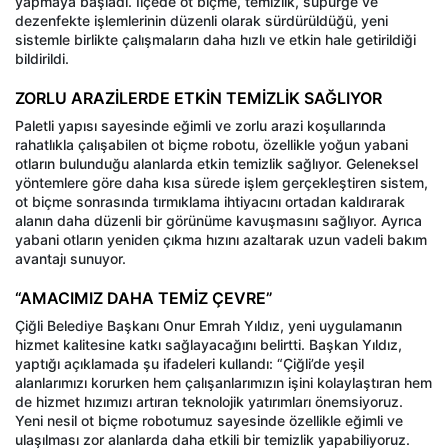
yapmaya başladı. İlçede ot biçme, temizlik, süpürge ve
dezenfekte işlemlerinin düzenli olarak sürdürüldüğü, yeni
sistemle birlikte çalışmaların daha hızlı ve etkin hale getirildiği
bildirildi.
ZORLU ARAZİLERDE ETKİN TEMİZLİK SAĞLIYOR
Paletli yapısı sayesinde eğimli ve zorlu arazi koşullarında
rahatlıkla çalışabilen ot biçme robotu, özellikle yoğun yabani
otların bulunduğu alanlarda etkin temizlik sağlıyor. Geleneksel
yöntemlere göre daha kısa sürede işlem gerçekleştiren sistem,
ot biçme sonrasında tırmıklama ihtiyacını ortadan kaldırarak
alanın daha düzenli bir görünüme kavuşmasını sağlıyor. Ayrıca
yabani otların yeniden çıkma hızını azaltarak uzun vadeli bakım
avantajı sunuyor.
“AMACIMIZ DAHA TEMİZ ÇEVRE”
Çiğli Belediye Başkanı Onur Emrah Yıldız, yeni uygulamanın
hizmet kalitesine katkı sağlayacağını belirtti. Başkan Yıldız,
yaptığı açıklamada şu ifadeleri kullandı: “Çiğli’de yeşil
alanlarımızı korurken hem çalışanlarımızın işini kolaylaştıran hem
de hizmet hızımızı artıran teknolojik yatırımları önemsiyoruz.
Yeni nesil ot biçme robotumuz sayesinde özellikle eğimli ve
ulaşılması zor alanlarda daha etkili bir temizlik yapabiliyoruz.