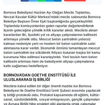
Bornova Belediyesi Haziran Ayı Olağan Meclis Toplantısı,
Nevzat Kavalar Kültür Merkezi’ndeki meclis salonunda Bornova
Belediye Başkanı Ömer Eşki başkanlığında gerçekleştirildi.
Toplantıda komisyonlardan gelen raporlar değerlendirilerek
ilçenin geleceğine yönelik kritik kararlar alındı. Mecliste alınan
kararlardan ilki, ilçedeki yol ve altyapı çalışmalarının kalitesini
artırmaya yönelik oldu. Mevcut beton santralinin yetersiz
kalması nedeniyle yeni ve modern bir beton santralinin satın
alınmasına karar verildi. Ekonomik ömrünü tamamlayan mevcut
beton santralinin ise sökülerek ihtiyacı bulunan başka bir kamu
kurumuna hibe edilmesi kararlaştırıldı. Yeni tesisin hem beton
kalitesini artırması hem de belediyenin altyapı çalışmalarına
katkı sağlaması hedefleniyor.
BORNOVA’DAN GOETHE ENSTİTÜSÜ İLE
ULUSLARARASI İŞ BİRLİĞİ
Mecliste kabul edilen bir diğer önemli madde ise Bornova
Belediyesi ile Goethe Enstitüsü İzmir Şubesi arasında yapılacak
iş birliği protokolü oldu. Protokol kapsamında dil eğitimi, kültür-
sanat, sürdürülebilirlik, sosyal entegrasyon, gençlik çalışmaları
ve Avrupa Birliği hibe projeleri gibi alanlarda ortak çalışmalar