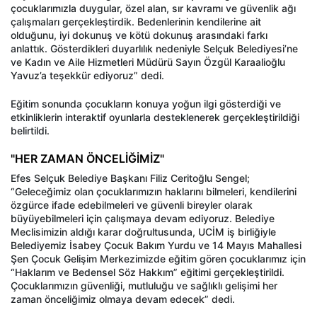
çocuklarımızla duygular, özel alan, sır kavramı ve güvenlik ağı
çalışmaları gerçekleştirdik. Bedenlerinin kendilerine ait
olduğunu, iyi dokunuş ve kötü dokunuş arasındaki farkı
anlattık. Gösterdikleri duyarlılık nedeniyle Selçuk Belediyesi’ne
ve Kadın ve Aile Hizmetleri Müdürü Sayın Özgül Karaalioğlu
Yavuz’a teşekkür ediyoruz” dedi.
Eğitim sonunda çocukların konuya yoğun ilgi gösterdiği ve
etkinliklerin interaktif oyunlarla desteklenerek gerçekleştirildiği
belirtildi.
"HER ZAMAN ÖNCELİĞİMİZ"
Efes Selçuk Belediye Başkanı Filiz Ceritoğlu Sengel;
“Geleceğimiz olan çocuklarımızın haklarını bilmeleri, kendilerini
özgürce ifade edebilmeleri ve güvenli bireyler olarak
büyüyebilmeleri için çalışmaya devam ediyoruz. Belediye
Meclisimizin aldığı karar doğrultusunda, UCİM iş birliğiyle
Belediyemiz İsabey Çocuk Bakım Yurdu ve 14 Mayıs Mahallesi
Şen Çocuk Gelişim Merkezimizde eğitim gören çocuklarımız için
“Haklarım ve Bedensel Söz Hakkım” eğitimi gerçekleştirildi.
Çocuklarımızın güvenliği, mutluluğu ve sağlıklı gelişimi her
zaman önceliğimiz olmaya devam edecek” dedi.