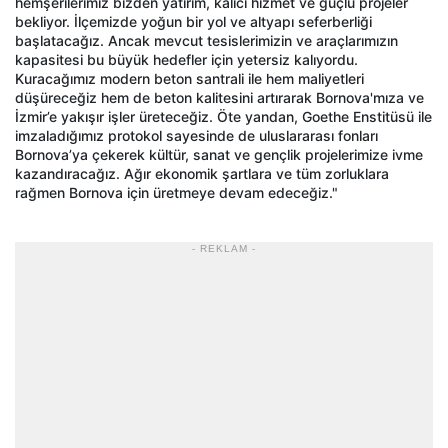
hemşerilerimiz bizden yatırım, kalıcı hizmet ve güçlü projeler
bekliyor. İlçemizde yoğun bir yol ve altyapı seferberliği
başlatacağız. Ancak mevcut tesislerimizin ve araçlarımızın
kapasitesi bu büyük hedefler için yetersiz kalıyordu.
Kuracağımız modern beton santrali ile hem maliyetleri
düşüreceğiz hem de beton kalitesini artırarak Bornova'mıza ve
İzmir’e yakışır işler üreteceğiz. Öte yandan, Goethe Enstitüsü ile
imzaladığımız protokol sayesinde de uluslararası fonları
Bornova’ya çekerek kültür, sanat ve gençlik projelerimize ivme
kazandıracağız. Ağır ekonomik şartlara ve tüm zorluklara
rağmen Bornova için üretmeye devam edeceğiz."
- REKLAM -