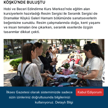
KÖŞKÜ’NDE BULUŞTU
Hobi ve Beceri Edindirme Kurs Merkezi’nde eğitim alan
kursiyerlerin hazırladığı Resim Sergisi ile Seramik Sergisi de
Dramalılar Köşkü Galeri Hamam bölümünde sanatseverlerin
beğenisine sunuldu. Resim çalışmalarında doğa, kent yaşamı
ve insan temaları öne çıkarken, seramik eserlerde özgün
tasarımlar dikkat çekti.
İlkses Gazetesi olarak sistemimizde sadece
Kabul Ediyorum
sizin izinleriniz doğrultusunda bilgilerinizi
kullanıyoruz.
Detaylı Bilgi
BAŞKAN EŞKİ: “ÜRETEN KENT KÜLTÜRÜNÜ
BÜYÜTÜYORUZ”