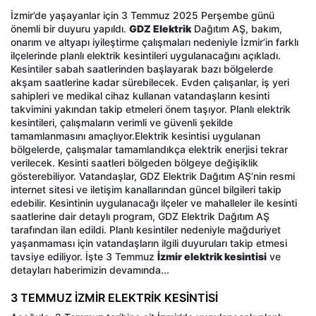
İzmir’de yaşayanlar için 3 Temmuz 2025 Perşembe günü
önemli bir duyuru yapıldı.
GDZ Elektrik
Dağıtım AŞ, bakım,
onarım ve altyapı iyileştirme çalışmaları nedeniyle İzmir’in farklı
ilçelerinde planlı elektrik kesintileri uygulanacağını açıkladı.
Kesintiler sabah saatlerinden başlayarak bazı bölgelerde
akşam saatlerine kadar sürebilecek. Evden çalışanlar, iş yeri
sahipleri ve medikal cihaz kullanan vatandaşların kesinti
takvimini yakından takip etmeleri önem taşıyor. Planlı elektrik
kesintileri, çalışmaların verimli ve güvenli şekilde
tamamlanmasını amaçlıyor.Elektrik kesintisi uygulanan
bölgelerde, çalışmalar tamamlandıkça elektrik enerjisi tekrar
verilecek. Kesinti saatleri bölgeden bölgeye değişiklik
gösterebiliyor. Vatandaşlar, GDZ Elektrik Dağıtım AŞ’nin resmi
internet sitesi ve iletişim kanallarından güncel bilgileri takip
edebilir. Kesintinin uygulanacağı ilçeler ve mahalleler ile kesinti
saatlerine dair detaylı program, GDZ Elektrik Dağıtım AŞ
tarafından ilan edildi. Planlı kesintiler nedeniyle mağduriyet
yaşanmaması için vatandaşların ilgili duyuruları takip etmesi
tavsiye ediliyor. İşte 3 Temmuz
İzmir elektrik kesintisi
ve
detayları haberimizin devamında...
3 TEMMUZ İZMİR ELEKTRİK KESİNTİSİ