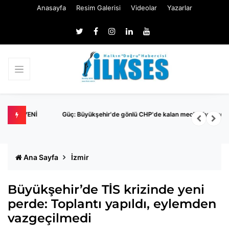
Anasayfa
Resim Galerisi
Videolar
Yazarlar
Nİ
Güç: Büyükşehir'de gönlü CHP'de kalan meclis üyesi yok
M
İ
Ana Sayfa
İzmir
Büyükşehir’de TİS krizinde yeni
perde: Toplantı yapıldı, eylemden
vazgeçilmedi