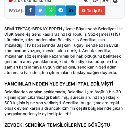
A-
A+
2 dk okuma süresi
PAYLAŞ:
Takip Et
SEMİ TEKTAŞ-BERKAY ERDEN / İzmir Büyükşehir Belediyesi ile
DİSK Genel-İş Sendikası arasındaki Toplu İş Sözleşmesi (TİS)
sürecinde, krize neden olan Belediye-İş Sendikası'nın
imzaladığı TİS kapsamında Başkan Tugay, sendikadan Eylül
zammından vazgeçilmesini talep etmişti. Ancak sendika,
imzalanan sözleşmenin kazanılmış bir hak olduğunu belirterek
geri adım atmayacaklarını açıkladı. Belediye ise bütçenin bu
zamları karşılamaya uygun olmadığını, sendikanın geri adım
atmaması hâlinde işten çıkarmaların başlayacağını duyurdu.
YANGINLAR NEDENİYLE EYLEM İPTAL EDİLMİŞTİ
Belediyeden yapılan açıklamada, Belediye-İş’te örgütlü bin 30
kişinin işten çıkarılacağı belirtilmiş, sürecin ardından yaklaşık
500 kişinin işine son verilmişti. Sendika, bu gelişmelere tepki
olarak eylem kararı aldı ancak İzmir’in çeşitli bölgelerinde çıkan
yangınlar nedeniyle eylemi iptal etti.
ZEYBEK, SENDİKA TEMSİLCİLERİYLE GÖRÜŞTÜ