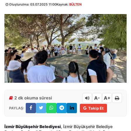
Oluşturulma:
03.07.2025 11:00
Kaynak:
BÜLTEN
A-
A+
2 dk okuma süresi
PAYLAŞ:
Takip Et
İzmir Büyükşehir Belediyesi
, İzmir Büyükşehir Belediye