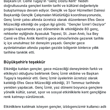
Başkanı Dr. Cemil Tugay’ın “Genç Dostu Kent” hedefi
doğrultusunda gençleri kentin tarihi ve kültürel değerleriyle
buluşturmaya devam ediyor. Gençlik ve Spor Hizmetleri Dairesi
Başkanlığı Gençlik Çalışmaları Müdürlüğü koordinasyonunda,
Genç İzmir çatısı altında ücretsiz olarak düzenlenen Efes Gece
Müzeciliği etkinliği de yoğun ilgi gördü. “Gençler İzmir’i Geziyor”
projesi kapsamında yaz döneminin ilk etkinliğinde 80 genç,
rehberler eşliğinde Ayasuluk Tepesi, St. Jean Anıtı, İsa Bey
Camii ve Efes Antik Kenti’ni gece atmosferinde gezerek tarihle
iç içe unutulmaz bir deneyim yaşadı. Gençler gece
aydınlatmaları altında yapılan gezide bölgenin binlerce yıllık
tarihine tanıklık etti.
Büyükşehir’e teşekkür
Etkinliğe katılan gençler, gece müzeciliği deneyiminin farklı ve
etkileyici olduğunu belirterek Genç İzmir ekibine ve Başkan
Tugay’a teşekkür etti. Genç İzmir üyelerinin ücretsiz olarak
katıldığı Efes Gece Müzeciliği etkinliği, 31 Temmuz tarihinde
yeniden yapılacak. Genç İzmir, yaz dönemi boyunca gençlere
yönelik kültür, sanat, spor ve sosyal etkinliklerle kent gençliğine
renk katmayı sürdürecek.
Etkinliklere katılmak isteyen gençler, izbbgencizmir kullanıcı adlı