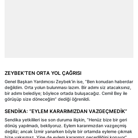
ZEYBEK’TEN ORTA YOL ÇAĞRISI
Genel Başkan Yardımcısı Zeybek’in ise, “Ben konudan haberdar
değildim. Orta yolun bulunması lazım. Bir adımı siz atacaksınız,
bir adımı belediye; böylece ortada buluşacağız. Cemil Bey ile
görüşüp size döneceğim” dediği öğrenildi.
SENDİKA: “EYLEM KARARIMIZDAN VAZGEÇMEDİK”
Sendika yetkilileri ise son duruma ilişkin, “Henüz bize bir geri
dönüş yapılmadı, bekliyoruz. Eylem kararımızdan vazgeçmiş
değiliz; ancak İzmir yanarken böyle bir ortamda eyleme çıkmak
bize yakışmaz. Yine de eylem kararımız geçerliliğini koruyor”