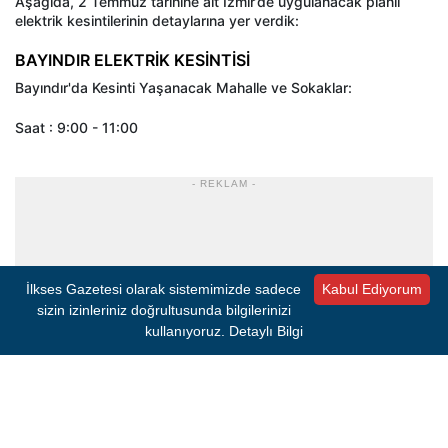
Aşağıda, 2 Temmuz tarihine ait İzmir’de uygulanacak planlı
elektrik kesintilerinin detaylarına yer verdik:
BAYINDIR ELEKTRİK KESİNTİSİ
Bayındır'da Kesinti Yaşanacak Mahalle ve Sokaklar:
Saat : 9:00 - 11:00
- REKLAM -
İlkses Gazetesi olarak sistemimizde sadece
Kabul Ediyorum
sizin izinleriniz doğrultusunda bilgilerinizi
kullanıyoruz.
Detaylı Bilgi