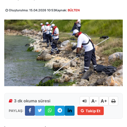
Oluşturulma:
15.04.2026 10:53
Kaynak:
BÜLTEN
A-
A+
3 dk okuma süresi
PAYLAŞ:
Takip Et