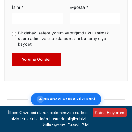
İsim
*
E-posta
*
Bir dahaki sefere yorum yaptığımda kullanılmak
üzere adımı ve e-posta adresimi bu tarayıcıya
kaydet.
Yorumu Gönder
SIRADAKİ HABER YÜKLENDİ
İlkses Gazetesi olarak sistemimizde sadece
Kabul Ediyorum
Meslek Fabrikası'nda 9'uncu gün:
sizin izinleriniz doğrultusunda bilgilerinizi
Nöbet devam ediyor
kullanıyoruz.
Detaylı Bilgi