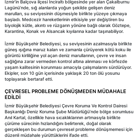
İzmir’in Balçova ilçesi İnciraltı bölgesinde yer alan Çakalburnu
Lagünü’nde, sığ alanlarda yoğun şekilde gelişen deniz
marulları, su seviyesinin düşmesiyle birlikte yüzeye çıkmaya
başladı. Medcezir hareketlerinin etkisiyle yer değiştiren bu
biyolojik kütle, akıntı ve rüzgarın yönüne bağlı olarak Göztepe,
Karantina, Konak ve Alsancak kıyılarına kadar taşınabiliyor.
İzmir Büyükşehir Belediyesi, su seviyesinin azalmasıyla birlikte
güneş ışığına maruz kalan ve zamanla çürüyerek kötü koku ile
görüntü kirliliğine yol açan deniz marullarının, çevre ve insan
sağlığına zarar vermeden kontrol altına alınması ve körfezde
yaşam kalitesinin korunması amacıyla çalışmalarını sürdürüyor.
Ekipler, son 10 gün içerisinde yaklaşık 20 ton ölü yosunu
toplayarak bertaraf etti.
ÇEVRESEL PROBLEME DÖNÜŞMEDEN MÜDAHALE
EDİLDİ
İzmir Büyükşehir Belediyesi Çevre Koruma Ve Kontrol Dairesi
Başkanlığı Deniz Koruma Şube Müdürlüğü’nde bölge sorumlusu
Anıl Kartal, özellikle hava sıcaklıklarının artmasıyla birlikte
çürüme sürecinin hızlandığını belirterek, doğal olarak
gerçekleşen bu durumun çevresel probleme dönüşmemesi için
düzenli müdahale yürüttüklerini ifade etti.