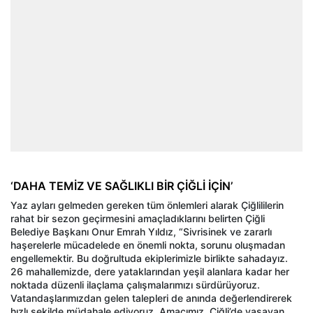
‘DAHA TEMİZ VE SAĞLIKLI BİR ÇİĞLİ İÇİN’
Yaz ayları gelmeden gereken tüm önlemleri alarak Çiğlililerin
rahat bir sezon geçirmesini amaçladıklarını belirten Çiğli
Belediye Başkanı Onur Emrah Yıldız, “Sivrisinek ve zararlı
haşerelerle mücadelede en önemli nokta, sorunu oluşmadan
engellemektir. Bu doğrultuda ekiplerimizle birlikte sahadayız.
26 mahallemizde, dere yataklarından yeşil alanlara kadar her
noktada düzenli ilaçlama çalışmalarımızı sürdürüyoruz.
Vatandaşlarımızdan gelen talepleri de anında değerlendirerek
hızlı şekilde müdahale ediyoruz. Amacımız, Çiğli’de yaşayan