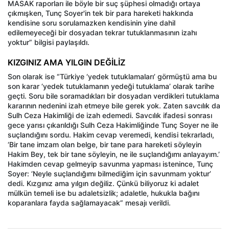
MASAK raporları ile böyle bir suç şüphesi olmadığı ortaya
çıkmışken, Tunç Soyer'in tek bir para hareketi hakkında
kendisine soru sorulamazken kendisinin yine dahil
edilemeyeceği bir dosyadan tekrar tutuklanmasının izahı
yoktur” bilgisi paylaşıldı.
KIZGINIZ AMA YILGIN DEĞİLİZ
Son olarak ise “Türkiye ‘yedek tutuklamaları’ görmüştü ama bu
son karar ‘yedek tutuklamanın yedeği tutuklama’ olarak tarihe
geçti. Soru bile soramadıkları bir dosyadan verdikleri tutuklama
kararının nedenini izah etmeye bile gerek yok. Zaten savcılık da
Sulh Ceza Hakimliği de izah edemedi. Savcılık ifadesi sonrası
gece yarısı çıkarıldığı Sulh Ceza Hakimliğinde Tunç Soyer ne ile
suçlandığını sordu. Hakim cevap veremedi, kendisi tekrarladı,
‘Bir tane imzam olan belge, bir tane para hareketi söyleyin
Hakim Bey, tek bir tane söyleyin, ne ile suçlandığımı anlayayım.’
Hakimden cevap gelmeyip savunma yapması istenince, Tunç
Soyer: ‘Neyle suçlandığımı bilmediğim için savunmam yoktur’
dedi. Kızgınız ama yılgın değiliz. Çünkü biliyoruz ki adalet
mülkün temeli ise bu adaletsizlik; adaletle, hukukla bağını
koparanlara fayda sağlamayacak” mesajı verildi.