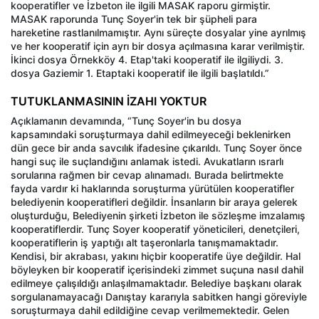
kooperatifler ve İzbeton ile ilgili MASAK raporu girmiştir.
MASAK raporunda Tunç Soyer'in tek bir şüpheli para
hareketine rastlanılmamıştır. Aynı süreçte dosyalar yine ayrılmış
ve her kooperatif için ayrı bir dosya açılmasına karar verilmiştir.
İkinci dosya Örnekköy 4. Etap'taki kooperatif ile ilgiliydi. 3.
dosya Gaziemir 1. Etaptaki kooperatif ile ilgili başlatıldı.”
TUTUKLANMASININ İZAHI YOKTUR
Açıklamanın devamında, “Tunç Soyer'in bu dosya
kapsamındaki soruşturmaya dahil edilmeyeceği beklenirken
dün gece bir anda savcılık ifadesine çıkarıldı. Tunç Soyer önce
hangi suç ile suçlandığını anlamak istedi. Avukatların ısrarlı
sorularına rağmen bir cevap alınamadı. Burada belirtmekte
fayda vardır ki haklarında soruşturma yürütülen kooperatifler
belediyenin kooperatifleri değildir. İnsanların bir araya gelerek
oluşturduğu, Belediyenin şirketi İzbeton ile sözleşme imzalamış
kooperatiflerdir. Tunç Soyer kooperatif yöneticileri, denetçileri,
kooperatiflerin iş yaptığı alt taşeronlarla tanışmamaktadır.
Kendisi, bir akrabası, yakını hiçbir kooperatife üye değildir. Hal
böyleyken bir kooperatif içerisindeki zimmet suçuna nasıl dahil
edilmeye çalışıldığı anlaşılmamaktadır. Belediye başkanı olarak
sorgulanamayacağı Danıştay kararıyla sabitken hangi göreviyle
soruşturmaya dahil edildiğine cevap verilmemektedir. Gelen