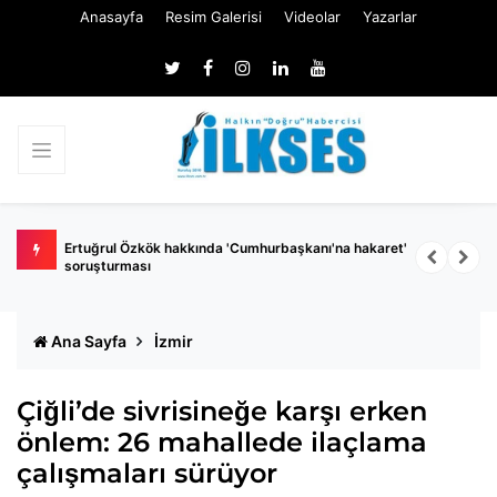
Anasayfa
Resim Galerisi
Videolar
Yazarlar
 belli
Ertuğrul Özkök hakkında 'Cumhurbaşkanı'na hakaret'
Ç
soruşturması
k
Ana Sayfa
İzmir
Çiğli’de sivrisineğe karşı erken
önlem: 26 mahallede ilaçlama
çalışmaları sürüyor