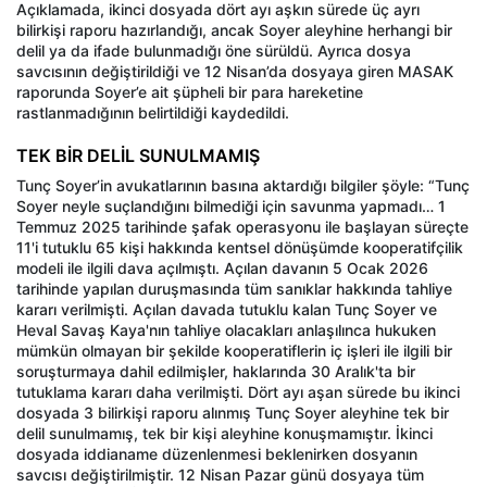
Açıklamada, ikinci dosyada dört ayı aşkın sürede üç ayrı
bilirkişi raporu hazırlandığı, ancak Soyer aleyhine herhangi bir
delil ya da ifade bulunmadığı öne sürüldü. Ayrıca dosya
savcısının değiştirildiği ve 12 Nisan’da dosyaya giren MASAK
raporunda Soyer’e ait şüpheli bir para hareketine
rastlanmadığının belirtildiği kaydedildi.
TEK BİR DELİL SUNULMAMIŞ
Tunç Soyer’in avukatlarının basına aktardığı bilgiler şöyle: “Tunç
Soyer neyle suçlandığını bilmediği için savunma yapmadı… 1
Temmuz 2025 tarihinde şafak operasyonu ile başlayan süreçte
11'i tutuklu 65 kişi hakkında kentsel dönüşümde kooperatifçilik
modeli ile ilgili dava açılmıştı. Açılan davanın 5 Ocak 2026
tarihinde yapılan duruşmasında tüm sanıklar hakkında tahliye
kararı verilmişti. Açılan davada tutuklu kalan Tunç Soyer ve
Heval Savaş Kaya'nın tahliye olacakları anlaşılınca hukuken
mümkün olmayan bir şekilde kooperatiflerin iç işleri ile ilgili bir
soruşturmaya dahil edilmişler, haklarında 30 Aralık'ta bir
tutuklama kararı daha verilmişti. Dört ayı aşan sürede bu ikinci
dosyada 3 bilirkişi raporu alınmış Tunç Soyer aleyhine tek bir
delil sunulmamış, tek bir kişi aleyhine konuşmamıştır. İkinci
dosyada iddianame düzenlenmesi beklenirken dosyanın
savcısı değiştirilmiştir. 12 Nisan Pazar günü dosyaya tüm