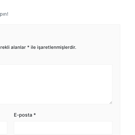
pın!
ekli alanlar
*
ile işaretlenmişlerdir.
E-posta
*