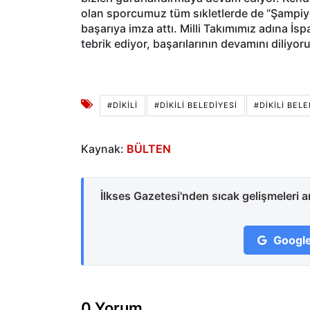
olan sporcumuz tüm sıkletlerde de “Şampiy
başarıya imza attı. Milli Takımımız adına İs
tebrik ediyor, başarılarının devamını diliyor
#DIKILI
#DIKILI BELEDIYESI
#DIKILI BEL
Kaynak:
BÜLTEN
İlkses Gazetesi'nden sıcak gelişmeleri 
Google
0 Yorum