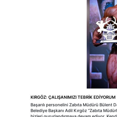
KIRGÖZ: ÇALIŞANIMIZI TEBRİK EDİYORUM
Başarılı personelini Zabıta Müdürü Bülent Da
Belediye Başkanı Adil Kırgöz “Zabıta Müdürl
bizleri gururlandırmaya devam ediyor. Ken