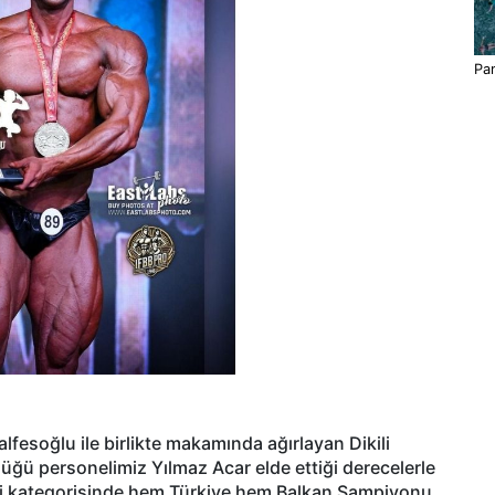
Pa
lfesoğlu ile birlikte makamında ağırlayan Dikili
üğü personelimiz Yılmaz Acar elde ettiği derecelerle
di kategorisinde hem Türkiye hem Balkan Şampiyonu