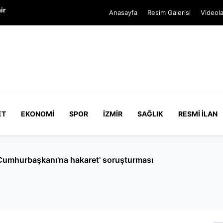
ir
Anasayfa
Resim Galerisi
Videola
ET
EKONOMI
SPOR
İZMIR
SAĞLIK
RESMI İLAN
Cumhurbaşkanı'na hakaret' soruşturması