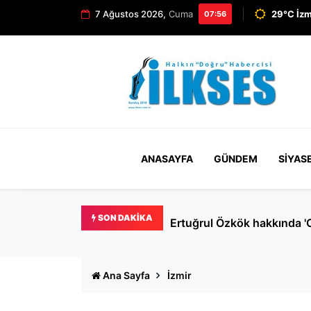
7 Ağustos 2026,
Cuma
29°C İzm
07:56
ANASAYFA
GÜNDEM
SIYAS
SON DAKIKA
Ertuğrul Özkök hakkında '
Ana Sayfa
İzmir