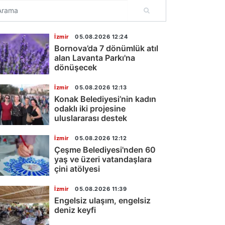
İzmir
05.08.2026 12:24
Bornova’da 7 dönümlük atıl
alan Lavanta Parkı'na
dönüşecek
İzmir
05.08.2026 12:13
Konak Belediyesi’nin kadın
odaklı iki projesine
uluslararası destek
İzmir
05.08.2026 12:12
Çeşme Belediyesi'nden 60
yaş ve üzeri vatandaşlara
çini atölyesi
İzmir
05.08.2026 11:39
Engelsiz ulaşım, engelsiz
deniz keyfi