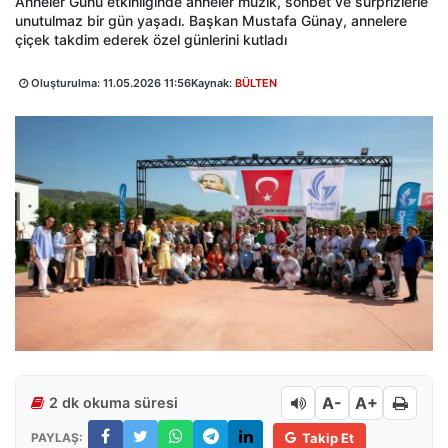
Anneler Günü etkinliğinde anneler müzik, sohbet ve sürprizlerle
unutulmaz bir gün yaşadı. Başkan Mustafa Günay, annelere
çiçek takdim ederek özel günlerini kutladı
Oluşturulma:
11.05.2026 11:56
Kaynak:
BÜLTEN
A-
A+
2 dk okuma süresi
PAYLAŞ:
Takip Et