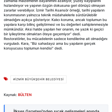
zamanla malzemenin dayanımını azaltıyor, yüzey kayıplarını
hızlandırıyor ve yapının özgün dokusuna geri dönüşü olmayan
zararlar verebiliyor. İzmir Tarihi Asansör örneği, tarihi yapıların
korunmasının yalnızca teknik müdahalelerle sürdürülebilir
olmadığını açıkça gösteriyor. Kalıcı koruma, ancak toplumun bu
yapılara karşı bilinç geliştirmesi ve bu değerleri sahiplenmesiyle
mümkündür. Aksi halde yapılan her onarım, ne yazık ki geçici
bir iyileştirme olmaktan öteye geçemiyor” dedi.
Restoratörler, bu mücadelenin sadece kendilerine ait olmadığını
vurguladı. Kara, “Biz sahadayız ama bu yapıların gerçek
koruyucusu toplumun kendisi” dedi.
#İZMIR BÜYÜKŞEHIR BELEDIYESI
Kaynak:
BÜLTEN
İlkses Gazetesi'nden sıcak gelişmeleri anında