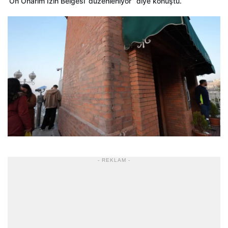
‘Ön Onarım İzin Belgesi’ düzenleniyor” diye konuştu.
- REKLAM -