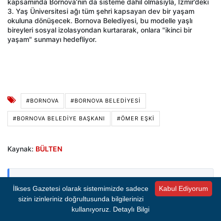
kapsamında Bornova’nın da sisteme dahil olmasıyla, İzmir’deki
3. Yaş Üniversitesi ağı tüm şehri kapsayan dev bir yaşam
okuluna dönüşecek. Bornova Belediyesi, bu modelle yaşlı
bireyleri sosyal izolasyondan kurtararak, onlara "ikinci bir
yaşam" sunmayı hedefliyor.
#BORNOVA
#BORNOVA BELEDIYESI
#BORNOVA BELEDIYE BAŞKANI
#ÖMER EŞKI
Kaynak:
BÜLTEN
İlkses Gazetesi'nden sıcak gelişmeleri anında
İlkses Gazetesi olarak sistemimizde sadece
Kabul Ediyorum
öğrenmek için Google Haberler'de bizi takip edin!
sizin izinleriniz doğrultusunda bilgilerinizi
kullanıyoruz.
Detaylı Bilgi
Google News'te Abone Ol