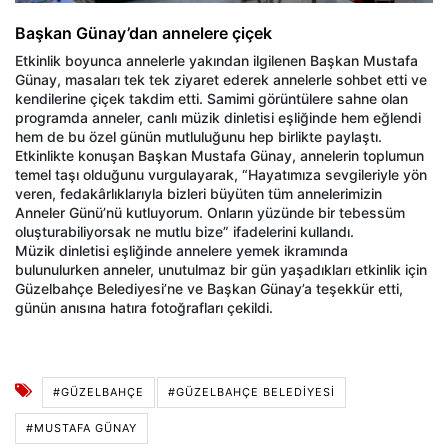
Başkan Günay’dan annelere çiçek
Etkinlik boyunca annelerle yakından ilgilenen Başkan Mustafa
Günay, masaları tek tek ziyaret ederek annelerle sohbet etti ve
kendilerine çiçek takdim etti. Samimi görüntülere sahne olan
programda anneler, canlı müzik dinletisi eşliğinde hem eğlendi
hem de bu özel günün mutluluğunu hep birlikte paylaştı.
Etkinlikte konuşan Başkan Mustafa Günay, annelerin toplumun
temel taşı olduğunu vurgulayarak, “Hayatımıza sevgileriyle yön
veren, fedakârlıklarıyla bizleri büyüten tüm annelerimizin
Anneler Günü’nü kutluyorum. Onların yüzünde bir tebessüm
oluşturabiliyorsak ne mutlu bize” ifadelerini kullandı.
Müzik dinletisi eşliğinde annelere yemek ikramında
bulunulurken anneler, unutulmaz bir gün yaşadıkları etkinlik için
Güzelbahçe Belediyesi’ne ve Başkan Günay’a teşekkür etti,
günün anısına hatıra fotoğrafları çekildi.
#GÜZELBAHÇE
#GÜZELBAHÇE BELEDIYESI
#MUSTAFA GÜNAY