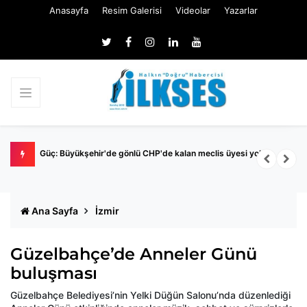
Anasayfa
Resim Galerisi
Videolar
Yazarlar
Nİ
Güç: Büyükşehir'de gönlü CHP'de kalan meclis üyesi yok
M
İ
Ana Sayfa
İzmir
Güzelbahçe’de Anneler Günü
buluşması
Güzelbahçe Belediyesi’nin Yelki Düğün Salonu’nda düzenlediği