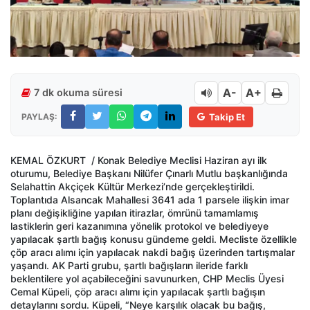
A-
A+
7 dk okuma süresi
PAYLAŞ:
Takip Et
KEMAL ÖZKURT / Konak Belediye Meclisi Haziran ayı ilk
oturumu, Belediye Başkanı Nilüfer Çınarlı Mutlu başkanlığında
Selahattin Akçiçek Kültür Merkezi’nde gerçekleştirildi.
Toplantıda Alsancak Mahallesi 3641 ada 1 parsele ilişkin imar
planı değişikliğine yapılan itirazlar, ömrünü tamamlamış
lastiklerin geri kazanımına yönelik protokol ve belediyeye
yapılacak şartlı bağış konusu gündeme geldi. Mecliste özellikle
çöp aracı alımı için yapılacak nakdi bağış üzerinden tartışmalar
yaşandı. AK Parti grubu, şartlı bağışların ileride farklı
beklentilere yol açabileceğini savunurken, CHP Meclis Üyesi
Cemal Küpeli, çöp aracı alımı için yapılacak şartlı bağışın
detaylarını sordu. Küpeli, “Neye karşılık olacak bu bağış,