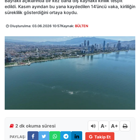
Bayraklı açıklarında bir kez daha dış kaynaklı kirlilik tespit
edildi. Kasım ayından bu yana kaydedilen 14’üncü vaka, kirliliğin
süreklilik gösterdiğini ortaya koydu.
Oluşturulma:
03.06.2026 10:57
Kaynak:
BÜLTEN
A-
A+
2 dk okuma süresi
PAYLAŞ:
Takip Et