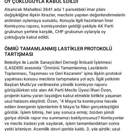
OY ÇOKLUĞUYLA KABUL EDİLDİ
Alsancak Mahallesi 3641 ada 1 parseldeki imar planı
değişikliğine ilişkin itirazlar, mecliste yapılan değerlendirmelerin
ardından oylamaya sunuldu. Konuyla ilgili hazırlanan İmar
Komisyonu raporu, komisyondan geldiği şekliyle AK Parti
grubunun şerhine karşılık, CHP grubunun oylarıyla oy
çokluğuyla kabul edildi.
ÖMRÜ TAMAMLANMIŞ LASTİKLER PROTOKOLÜ
TARTIŞMASI
Belediye ile Lastik Sanayicileri Derneği İktisadi İşletmesi
(LASDER) arasında “Ömrünü Tamamlanmış Lastiklerin
Toplanması, Taşınması ve Geri Kazanımı” işine ilişkin protokol
yapılması konusu mecliste tartışmalara yol açtı. İlgili yetkinin
Başkan Mutlu’ya verilmesine yönelik komisyon raporu
görüşülürken söz alan AK Parti Meclis Üyesi İlhan Özen,
projenin kamu yararı taşıdığını kabul etmekle birlikte yaşanan
usul hatasını eleştirdi. Özen, “4 Mayıs’ta komisyona havale
edilen önergenin işlemlerinin 6 Mayıs’ta fiilen gerçekleştiğini
gördük. İşlem bitmiş, her şey sonuca ermiş; bizden şimdi
geriye dönük rapor mu sunmamızı bekliyorsunuz? Komisyonlar
ve meclis iradesi yok sayılarak, işlem tamamlandıktan sonra
yetki isteniyor. Acemilik devri geride kaldı, 3. yıla girdik; usul