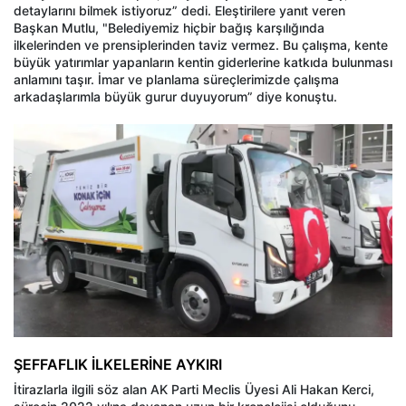
detaylarını bilmek istiyoruz” dedi. Eleştirilere yanıt veren
Başkan Mutlu, "Belediyemiz hiçbir bağış karşılığında
ilkelerinden ve prensiplerinden taviz vermez. Bu çalışma, kente
büyük yatırımlar yapanların kentin giderlerine katkıda bulunması
anlamını taşır. İmar ve planlama süreçlerimizde çalışma
arkadaşlarımla büyük gurur duyuyorum” diye konuştu.
ŞEFFAFLIK İLKELERİNE AYKIRI
İtirazlarla ilgili söz alan AK Parti Meclis Üyesi Ali Hakan Kerci,