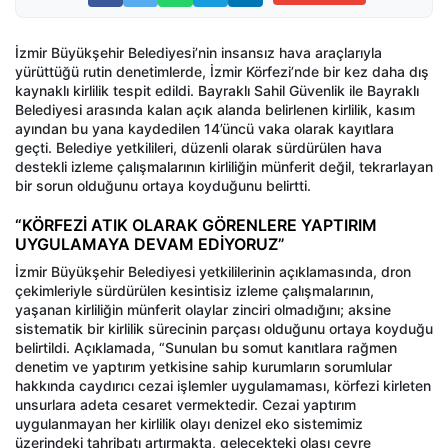
İzmir Büyükşehir Belediyesi’nin insansız hava araçlarıyla
yürüttüğü rutin denetimlerde, İzmir Körfezi’nde bir kez daha dış
kaynaklı kirlilik tespit edildi. Bayraklı Sahil Güvenlik ile Bayraklı
Belediyesi arasında kalan açık alanda belirlenen kirlilik, kasım
ayından bu yana kaydedilen 14’üncü vaka olarak kayıtlara
geçti. Belediye yetkilileri, düzenli olarak sürdürülen hava
destekli izleme çalışmalarının kirliliğin münferit değil, tekrarlayan
bir sorun olduğunu ortaya koyduğunu belirtti.
“KÖRFEZİ ATIK OLARAK GÖRENLERE YAPTIRIM
UYGULAMAYA DEVAM EDİYORUZ”
İzmir Büyükşehir Belediyesi yetkililerinin açıklamasında, dron
çekimleriyle sürdürülen kesintisiz izleme çalışmalarının,
yaşanan kirliliğin münferit olaylar zinciri olmadığını; aksine
sistematik bir kirlilik sürecinin parçası olduğunu ortaya koyduğu
belirtildi. Açıklamada, “Sunulan bu somut kanıtlara rağmen
denetim ve yaptırım yetkisine sahip kurumların sorumlular
hakkında caydırıcı cezai işlemler uygulamaması, körfezi kirleten
unsurlara adeta cesaret vermektedir. Cezai yaptırım
uygulanmayan her kirlilik olayı denizel eko sistemimiz
üzerindeki tahribatı artırmakta, gelecekteki olası çevre