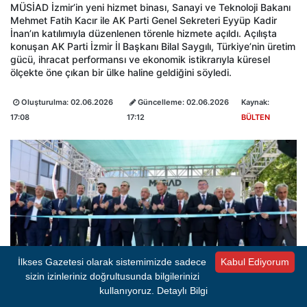
MÜSİAD İzmir’in yeni hizmet binası, Sanayi ve Teknoloji Bakanı
Mehmet Fatih Kacır ile AK Parti Genel Sekreteri Eyyüp Kadir
İnan’ın katılımıyla düzenlenen törenle hizmete açıldı. Açılışta
konuşan AK Parti İzmir İl Başkanı Bilal Saygılı, Türkiye’nin üretim
gücü, ihracat performansı ve ekonomik istikrarıyla küresel
ölçekte öne çıkan bir ülke haline geldiğini söyledi.
Oluşturulma:
02.06.2026
Güncelleme:
02.06.2026
Kaynak:
17:08
17:12
BÜLTEN
İlkses Gazetesi olarak sistemimizde sadece
Kabul Ediyorum
sizin izinleriniz doğrultusunda bilgilerinizi
kullanıyoruz.
Detaylı Bilgi