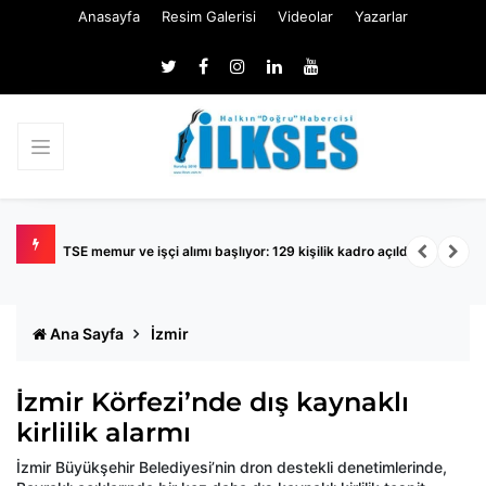
Anasayfa
Resim Galerisi
Videolar
Yazarlar
TSE memur ve işçi alımı başlıyor: 129 kişilik kadro açıldı
K
Ana Sayfa
İzmir
İzmir Körfezi’nde dış kaynaklı
kirlilik alarmı
İzmir Büyükşehir Belediyesi’nin dron destekli denetimlerinde,