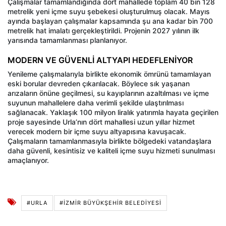
Çalışmalar tamamlandığında dört mahallede toplam 40 bin 128
metrelik yeni içme suyu şebekesi oluşturulmuş olacak. Mayıs
ayında başlayan çalışmalar kapsamında şu ana kadar bin 700
metrelik hat imalatı gerçekleştirildi. Projenin 2027 yılının ilk
yarısında tamamlanması planlanıyor.
MODERN VE GÜVENLİ ALTYAPI HEDEFLENİYOR
Yenileme çalışmalarıyla birlikte ekonomik ömrünü tamamlayan
eski borular devreden çıkarılacak. Böylece sık yaşanan
arızaların önüne geçilmesi, su kayıplarının azaltılması ve içme
suyunun mahallelere daha verimli şekilde ulaştırılması
sağlanacak. Yaklaşık 100 milyon liralık yatırımla hayata geçirilen
proje sayesinde Urla’nın dört mahallesi uzun yıllar hizmet
verecek modern bir içme suyu altyapısına kavuşacak.
Çalışmaların tamamlanmasıyla birlikte bölgedeki vatandaşlara
daha güvenli, kesintisiz ve kaliteli içme suyu hizmeti sunulması
amaçlanıyor.
#URLA
#İZMIR BÜYÜKŞEHIR BELEDIYESI