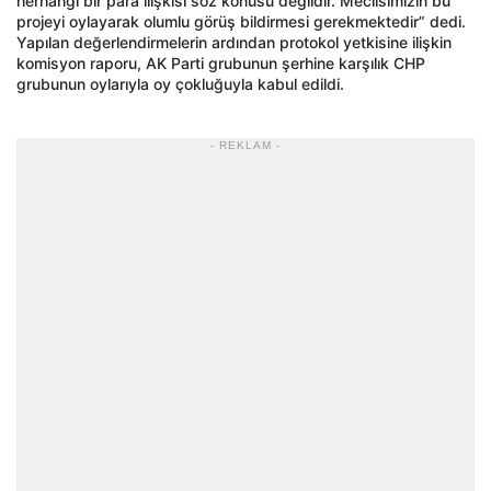
herhangi bir para ilişkisi söz konusu değildir. Meclisimizin bu
projeyi oylayarak olumlu görüş bildirmesi gerekmektedir” dedi.
Yapılan değerlendirmelerin ardından protokol yetkisine ilişkin
komisyon raporu, AK Parti grubunun şerhine karşılık CHP
grubunun oylarıyla oy çokluğuyla kabul edildi.
- REKLAM -