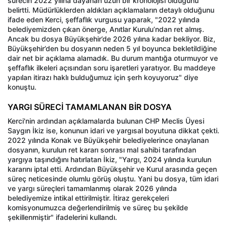
sürecin 2022 yılına dayanan uzun bir kronolojisi olduğunu
belirtti. Müdürlüklerden aldıkları açıklamaların detaylı olduğunu
ifade eden Kerci, şeffaflık vurgusu yaparak, "2022 yılında
belediyemizden çıkan önerge, Anıtlar Kurulu’ndan ret almış.
Ancak bu dosya Büyükşehir’de 2026 yılına kadar bekliyor. Biz,
Büyükşehir’den bu dosyanın neden 5 yıl boyunca bekletildiğine
dair net bir açıklama alamadık. Bu durum mantığa oturmuyor ve
şeffaflık ilkeleri açısından soru işaretleri yaratıyor. Bu maddeye
yapılan itirazı haklı bulduğumuz için şerh koyuyoruz" diye
konuştu.
YARGI SÜRECİ TAMAMLANAN BİR DOSYA
Kerci'nin ardından açıklamalarda bulunan CHP Meclis Üyesi
Saygın İkiz ise, konunun idari ve yargısal boyutuna dikkat çekti.
2022 yılında Konak ve Büyükşehir belediyelerince onaylanan
dosyanın, kurulun ret kararı sonrası mal sahibi tarafından
yargıya taşındığını hatırlatan İkiz, "Yargı, 2024 yılında kurulun
kararını iptal etti. Ardından Büyükşehir ve Kurul arasında geçen
süreç neticesinde olumlu görüş oluştu. Yani bu dosya, tüm idari
ve yargı süreçleri tamamlanmış olarak 2026 yılında
belediyemize intikal ettirilmiştir. İtiraz gerekçeleri
komisyonumuzca değerlendirilmiş ve süreç bu şekilde
şekillenmiştir" ifadelerini kullandı.