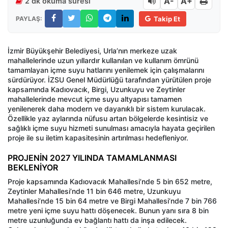
A-
A+
2 dk okuma süresi
PAYLAŞ:
Takip Et
İzmir Büyükşehir Belediyesi, Urla’nın merkeze uzak
mahallelerinde uzun yıllardır kullanılan ve kullanım ömrünü
tamamlayan içme suyu hatlarını yenilemek için çalışmalarını
sürdürüyor. İZSU Genel Müdürlüğü tarafından yürütülen proje
kapsamında Kadıovacık, Birgi, Uzunkuyu ve Zeytinler
mahallelerinde mevcut içme suyu altyapısı tamamen
yenilenerek daha modern ve dayanıklı bir sistem kurulacak.
Özellikle yaz aylarında nüfusu artan bölgelerde kesintisiz ve
sağlıklı içme suyu hizmeti sunulması amacıyla hayata geçirilen
proje ile su iletim kapasitesinin artırılması hedefleniyor.
PROJENİN 2027 YILINDA TAMAMLANMASI
BEKLENİYOR
Proje kapsamında Kadıovacık Mahallesi’nde 5 bin 652 metre,
Zeytinler Mahallesi’nde 11 bin 646 metre, Uzunkuyu
Mahallesi’nde 15 bin 64 metre ve Birgi Mahallesi’nde 7 bin 766
metre yeni içme suyu hattı döşenecek. Bunun yanı sıra 8 bin
metre uzunluğunda ev bağlantı hattı da inşa edilecek.