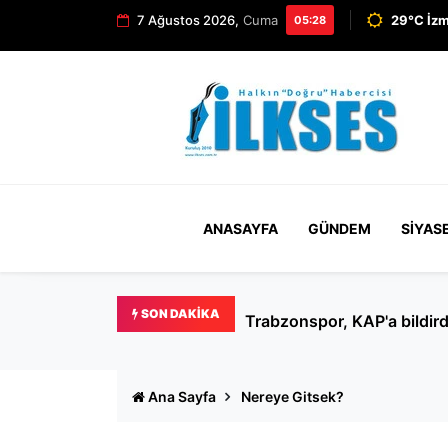
7 Ağustos 2026,
Cuma
29°C İzm
05:28
ANASAYFA
GÜNDEM
SIYAS
SON DAKIKA
Ertuğrul Özkök hakkında '
Ana Sayfa
Nereye Gitsek?