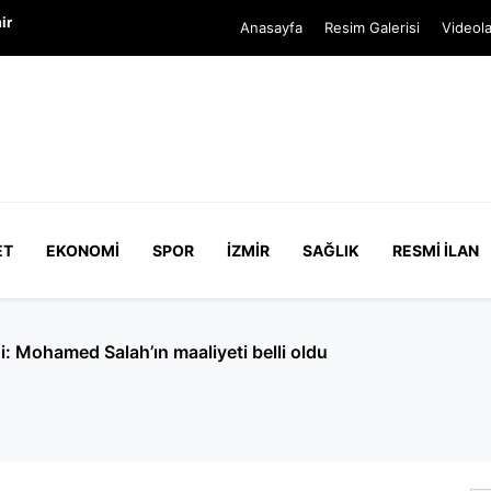
ir
Anasayfa
Resim Galerisi
Videola
ET
EKONOMI
SPOR
İZMIR
SAĞLIK
RESMI İLAN
Cumhurbaşkanı'na hakaret' soruşturması