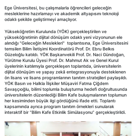
Ege Üniversitesi, bu çalışmalarla öğrencileri geleceğin
mesleklerine hazırlamayı ve akademik altyapısını teknoloji
odaklı şekilde geliştirmeyi amaçlıyor.
Yükseköğretim Kurulunda (YÖK) gerçekleştirilen ve
yükseköğretimin dijital dönüşüm odaklı yeni vizyonunun ele
alındığı "Geleceğin Meslekleri" toplantısına, Ege Üniversitesini
temsilen Bilim İletişimi Koordinatörü Prof. Dr. Ebru Belkıs
Güzeloğlu katıldı. YÖK Başkanvekili Prof. Dr. Naci Gündoğan,
Yürütme Kurulu Üyesi Prof. Dr. Mahmut Ak ve Genel Kurul
üyelerinin katılımıyla gerçekleşen toplantıda, üniversitelerin
dijital dönüşüm ve yapay zekâ entegrasyonuyla desteklenen
ön lisans ve lisans programlarının tanıtım stratejileri paylaşıldı.
YÖK Basın ve Halkla İlişkiler Müşaviri Fatma Çiğdem
Savaşçıoğlu, bilimi toplumla buluşturma hedefi doğrultusunda
üniversitelerin düzenlediği Bilim Kafe buluşmalarının toplumun
her kesiminden büyük ilgi gördüğünü ifade etti. Toplantı
kapsamında ayrıca program tanıtım örnekleri sunularak
interaktif bir “Bilim Kafe Etkinlik Simülasyonu” gerçekleştirildi.