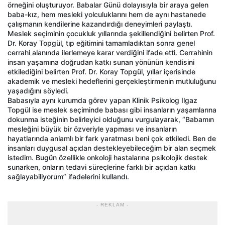
örneğini oluşturuyor. Babalar Günü dolayısıyla bir araya gelen
baba-kız, hem mesleki yolculuklarını hem de aynı hastanede
çalışmanın kendilerine kazandırdığı deneyimleri paylaştı.
Meslek seçiminin çocukluk yıllarında şekillendiğini belirten Prof.
Dr. Koray Topgül, tıp eğitimini tamamladıktan sonra genel
cerrahi alanında ilerlemeye karar verdiğini ifade etti. Cerrahinin
insan yaşamına doğrudan katkı sunan yönünün kendisini
etkilediğini belirten Prof. Dr. Koray Topgül, yıllar içerisinde
akademik ve mesleki hedeflerini gerçekleştirmenin mutluluğunu
yaşadığını söyledi.
Babasıyla aynı kurumda görev yapan Klinik Psikolog Ilgaz
Topgül ise meslek seçiminde babası gibi insanların yaşamlarına
dokunma isteğinin belirleyici olduğunu vurgulayarak, “Babamın
mesleğini büyük bir özveriyle yapması ve insanların
hayatlarında anlamlı bir fark yaratması beni çok etkiledi. Ben de
insanları duygusal açıdan destekleyebileceğim bir alan seçmek
istedim. Bugün özellikle onkoloji hastalarına psikolojik destek
sunarken, onların tedavi süreçlerine farklı bir açıdan katkı
sağlayabiliyorum” ifadelerini kullandı.
- REKLAM -