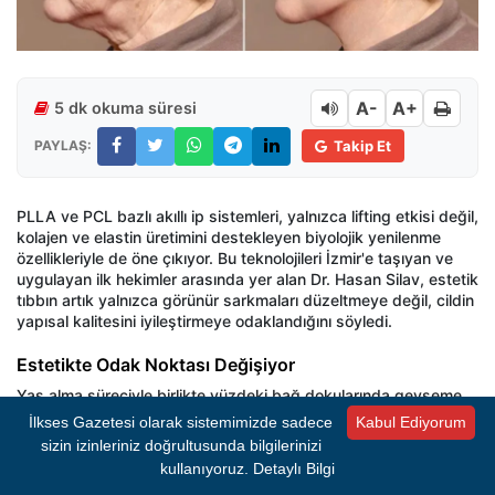
A-
A+
5 dk okuma süresi
PAYLAŞ:
Takip Et
PLLA ve PCL bazlı akıllı ip sistemleri, yalnızca lifting etkisi değil,
kolajen ve elastin üretimini destekleyen biyolojik yenilenme
özellikleriyle de öne çıkıyor. Bu teknolojileri İzmir'e taşıyan ve
uygulayan ilk hekimler arasında yer alan Dr. Hasan Silav, estetik
tıbbın artık yalnızca görünür sarkmaları düzeltmeye değil, cildin
yapısal kalitesini iyileştirmeye odaklandığını söyledi.
Estetikte Odak Noktası Değişiyor
Yaş alma süreciyle birlikte yüzdeki bağ dokularında gevşeme,
kolajen kaybı ve elastikiyet azalması meydana geliyor. Bu
İlkses Gazetesi olarak sistemimizde sadece
Kabul Ediyorum
durum zaman içerisinde yüz ovalinde bozulma, çene hattında
sizin izinleriniz doğrultusunda bilgilerinizi
belirginlik kaybı ve boyun bölgesinde sarkma gibi değişikliklere
kullanıyoruz.
Detaylı Bilgi
yol açıyor. Dr. Silav'a göre yeni nesil ip sistemleri, bu değişimleri