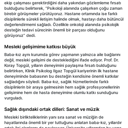
ekip çalışması gerektirdiğini daha yakından gözlemleme fırsatı
bulduğunu belirterek, “Psikoloji alanında çalışırken çoğu zaman
birebir görüşmeler yürütüyoruz. Hastane ortamında ise farklı
disiplinlerle sürekli iletişim halinde olmak, hastayı daha bütüncül
değerlendirmemi sağladı. Özellikle onkoloji alanında psikolojik
desteğin tedavi sürecinin önemli bir parçası olduğunu
görüyoruz” dedi.
Mesleki gelişimime katkısı büyük
Baba-kız aynı kurumda görev yapmanın yalnızca aile bağlarını
değil, mesleki gelişimi de desteklediğini ifade ediyor. Prof. Dr.
Koray Topgül, yılların deneyimini paylaşma fırsatı bulduğunu
belirtirken, Klinik Psikolog Ilgaz Topgül kariyerinin ilk hastane
deneyiminde babasının bu desteğin kendisine önemli katkılar
sağladığını söyledi. Baba-kız, sağlık hizmetlerinde farklı
disiplinlerin bir araya gelmesinin hem sağlık profesyonellerinin
gelişimine hem de hasta deneyimine olumlu katkı sunduğunu
vurguladı.
Sağlık dışındaki ortak dilleri: Sanat ve müzik
Mesleki birlikteliklerinin yanı sıra sanat ve müziğin de
hayatlarında önemli bir yer tuttuğunu anlatan baba-kız, yıllardır
ortak ilgi alanlarını da paylaşıyor. Üniversite yıllarından bu yana