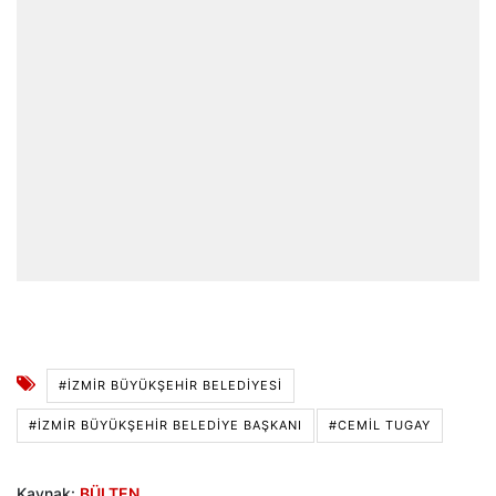
#İZMIR BÜYÜKŞEHIR BELEDIYESI
#İZMIR BÜYÜKŞEHIR BELEDIYE BAŞKANI
#CEMIL TUGAY
Kaynak:
BÜLTEN