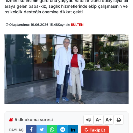
hizmeti sunmanın gururunu yaşıyor. Babalar Günü dolayısıyla bir
araya gelen baba-kız, sağlık hizmetlerinde ekip çalışmasının ve
psikolojik desteğin önemine dikkat çekti
Oluşturulma:
19.06.2026 15:48
Kaynak:
BÜLTEN
A-
A+
5 dk okuma süresi
PAYLAŞ:
Takip Et