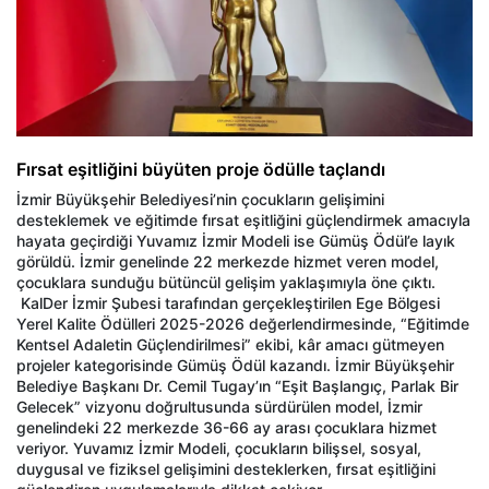
Fırsat eşitliğini büyüten proje ödülle taçlandı
İzmir Büyükşehir Belediyesi’nin çocukların gelişimini
desteklemek ve eğitimde fırsat eşitliğini güçlendirmek amacıyla
hayata geçirdiği Yuvamız İzmir Modeli ise Gümüş Ödül’e layık
görüldü. İzmir genelinde 22 merkezde hizmet veren model,
çocuklara sunduğu bütüncül gelişim yaklaşımıyla öne çıktı.
KalDer İzmir Şubesi tarafından gerçekleştirilen Ege Bölgesi
Yerel Kalite Ödülleri 2025-2026 değerlendirmesinde, “Eğitimde
Kentsel Adaletin Güçlendirilmesi” ekibi, kâr amacı gütmeyen
projeler kategorisinde Gümüş Ödül kazandı. İzmir Büyükşehir
Belediye Başkanı Dr. Cemil Tugay’ın “Eşit Başlangıç, Parlak Bir
Gelecek” vizyonu doğrultusunda sürdürülen model, İzmir
genelindeki 22 merkezde 36-66 ay arası çocuklara hizmet
veriyor. Yuvamız İzmir Modeli, çocukların bilişsel, sosyal,
duygusal ve fiziksel gelişimini desteklerken, fırsat eşitliğini