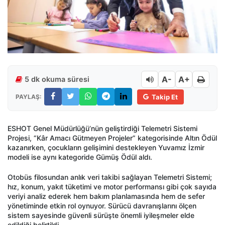
A-
A+
5 dk okuma süresi
PAYLAŞ:
Takip Et
ESHOT Genel Müdürlüğü’nün geliştirdiği Telemetri Sistemi
Projesi, “Kâr Amacı Gütmeyen Projeler” kategorisinde Altın Ödül
kazanırken, çocukların gelişimini destekleyen Yuvamız İzmir
modeli ise aynı kategoride Gümüş Ödül aldı.
Otobüs filosundan anlık veri takibi sağlayan Telemetri Sistemi;
hız, konum, yakıt tüketimi ve motor performansı gibi çok sayıda
veriyi analiz ederek hem bakım planlamasında hem de sefer
yönetiminde etkin rol oynuyor. Sürücü davranışlarını ölçen
sistem sayesinde güvenli sürüşte önemli iyileşmeler elde
edildiği belirtildi.