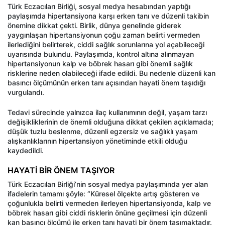
Türk Eczacıları Birliği, sosyal medya hesabından yaptığı
paylaşımda hipertansiyona karşı erken tanı ve düzenli takibin
önemine dikkat çekti. Birlik, dünya genelinde giderek
yaygınlaşan hipertansiyonun çoğu zaman belirti vermeden
ilerlediğini belirterek, ciddi sağlık sorunlarına yol açabileceği
uyarısında bulundu. Paylaşımda, kontrol altına alınmayan
hipertansiyonun kalp ve böbrek hasarı gibi önemli sağlık
risklerine neden olabileceği ifade edildi. Bu nedenle düzenli kan
basıncı ölçümünün erken tanı açısından hayati önem taşıdığı
vurgulandı.
Tedavi sürecinde yalnızca ilaç kullanımının değil, yaşam tarzı
değişikliklerinin de önemli olduğuna dikkat çekilen açıklamada;
düşük tuzlu beslenme, düzenli egzersiz ve sağlıklı yaşam
alışkanlıklarının hipertansiyon yönetiminde etkili olduğu
kaydedildi.
HAYATİ BİR ÖNEM TAŞIYOR
Türk Eczacıları Birliği’nin sosyal medya paylaşımında yer alan
ifadelerin tamamı şöyle: “Küresel ölçekte artış gösteren ve
çoğunlukla belirti vermeden ilerleyen hipertansiyonda, kalp ve
böbrek hasarı gibi ciddi risklerin önüne geçilmesi için düzenli
kan basıncı ölçümü ile erken tanı hayati bir önem taşımaktadır.