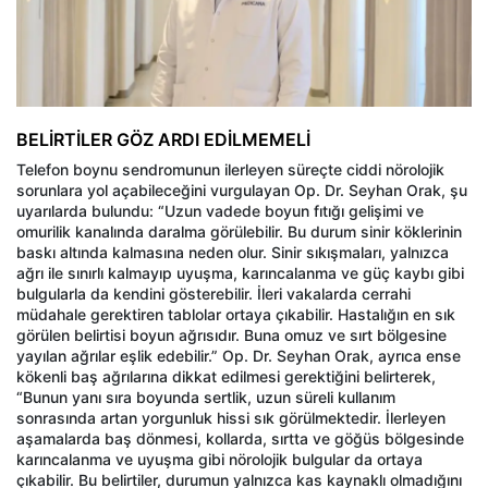
BELİRTİLER GÖZ ARDI EDİLMEMELİ
Telefon boynu sendromunun ilerleyen süreçte ciddi nörolojik
sorunlara yol açabileceğini vurgulayan Op. Dr. Seyhan Orak, şu
uyarılarda bulundu: “Uzun vadede boyun fıtığı gelişimi ve
omurilik kanalında daralma görülebilir. Bu durum sinir köklerinin
baskı altında kalmasına neden olur. Sinir sıkışmaları, yalnızca
ağrı ile sınırlı kalmayıp uyuşma, karıncalanma ve güç kaybı gibi
bulgularla da kendini gösterebilir. İleri vakalarda cerrahi
müdahale gerektiren tablolar ortaya çıkabilir. Hastalığın en sık
görülen belirtisi boyun ağrısıdır. Buna omuz ve sırt bölgesine
yayılan ağrılar eşlik edebilir.” Op. Dr. Seyhan Orak, ayrıca ense
kökenli baş ağrılarına dikkat edilmesi gerektiğini belirterek,
“Bunun yanı sıra boyunda sertlik, uzun süreli kullanım
sonrasında artan yorgunluk hissi sık görülmektedir. İlerleyen
aşamalarda baş dönmesi, kollarda, sırtta ve göğüs bölgesinde
karıncalanma ve uyuşma gibi nörolojik bulgular da ortaya
çıkabilir. Bu belirtiler, durumun yalnızca kas kaynaklı olmadığını