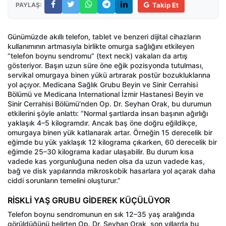
PAYLAŞ:
Takip Et
Günümüzde akıllı telefon, tablet ve benzeri dijital cihazların
kullanımının artmasıyla birlikte omurga sağlığını etkileyen
“telefon boynu sendromu” (text neck) vakaları da artış
gösteriyor. Başın uzun süre öne eğik pozisyonda tutulması,
servikal omurgaya binen yükü artırarak postür bozukluklarına
yol açıyor. Medicana Sağlık Grubu Beyin ve Sinir Cerrahisi
Bölümü ve Medicana International İzmir Hastanesi Beyin ve
Sinir Cerrahisi Bölümü’nden Op. Dr. Seyhan Orak, bu durumun
etkilerini şöyle anlattı: “Normal şartlarda insan başının ağırlığı
yaklaşık 4–5 kilogramdır. Ancak baş öne doğru eğildikçe,
omurgaya binen yük katlanarak artar. Örneğin 15 derecelik bir
eğimde bu yük yaklaşık 12 kilograma çıkarken, 60 derecelik bir
eğimde 25–30 kilograma kadar ulaşabilir. Bu durum kısa
vadede kas yorgunluğuna neden olsa da uzun vadede kas,
bağ ve disk yapılarında mikroskobik hasarlara yol açarak daha
ciddi sorunların temelini oluşturur.”
RİSKLİ YAŞ GRUBU GİDEREK KÜÇÜLÜYOR
Telefon boynu sendromunun en sık 12–35 yaş aralığında
görüldüğünü belirten Op. Dr. Seyhan Orak, son yıllarda bu