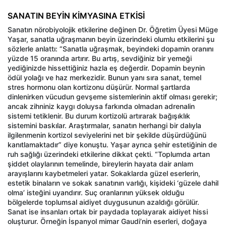
SANATIN BEYİN KİMYASINA ETKİSİ
Sanatın nörobiyolojik etkilerine değinen Dr. Öğretim Üyesi Müge
Yaşar, sanatla uğraşmanın beyin üzerindeki olumlu etkilerini şu
sözlerle anlattı: “Sanatla uğraşmak, beyindeki dopamin oranını
yüzde 15 oranında artırır. Bu artış, sevdiğiniz bir yemeği
yediğinizde hissettiğiniz hazla eş değerdir. Dopamin beynin
ödül yolağı ve haz merkezidir. Bunun yanı sıra sanat, temel
stres hormonu olan kortizonu düşürür. Normal şartlarda
dinlenirken vücudun gevşeme sistemlerinin aktif olması gerekir;
ancak zihniniz kaygı doluysa farkında olmadan adrenalin
sistemi tetiklenir. Bu durum kortizolü artırarak bağışıklık
sistemini baskılar. Araştırmalar, sanatın herhangi bir dalıyla
ilgilenmenin kortizol seviyelerini net bir şekilde düşürdüğünü
kanıtlamaktadır” diye konuştu. Yaşar ayrıca şehir estetiğinin de
ruh sağlığı üzerindeki etkilerine dikkat çekti. “Toplumda artan
şiddet olaylarının temelinde, bireylerin hayata dair anlam
arayışlarını kaybetmeleri yatar. Sokaklarda güzel eserlerin,
estetik binaların ve sokak sanatının varlığı, kişideki ‘güzele dahil
olma’ isteğini uyandırır. Suç oranlarının yüksek olduğu
bölgelerde toplumsal aidiyet duygusunun azaldığı görülür.
Sanat ise insanları ortak bir paydada toplayarak aidiyet hissi
oluşturur. Örneğin İspanyol mimar Gaudi’nin eserleri, doğaya