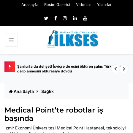
Anasayfa
Resim Galerisi
Videolar
Yazarlar
hapis
Şanlıurfa'da dehşet! İsviçre'de eşini öldüren şahıs Türkiye'ye
S
gelip annesini öldüresiye dövdü
y
Ana Sayfa
Sağlık
Medical Point’te robotlar iş
başında
İzmir Ekonomi Üniversitesi Medical Point Hastanesi, teknolojiyi