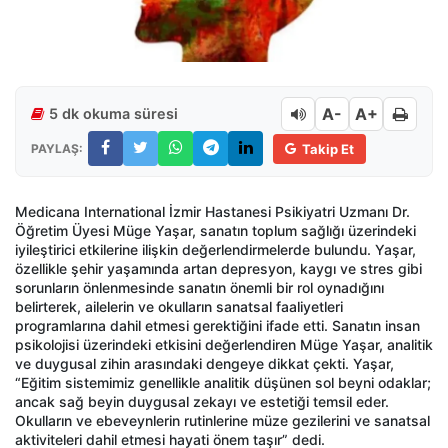
A-
A+
5 dk okuma süresi
PAYLAŞ:
Takip Et
Medicana International İzmir Hastanesi Psikiyatri Uzmanı Dr.
Öğretim Üyesi Müge Yaşar, sanatın toplum sağlığı üzerindeki
iyileştirici etkilerine ilişkin değerlendirmelerde bulundu. Yaşar,
özellikle şehir yaşamında artan depresyon, kaygı ve stres gibi
sorunların önlenmesinde sanatın önemli bir rol oynadığını
belirterek, ailelerin ve okulların sanatsal faaliyetleri
programlarına dahil etmesi gerektiğini ifade etti. Sanatın insan
psikolojisi üzerindeki etkisini değerlendiren Müge Yaşar, analitik
ve duygusal zihin arasındaki dengeye dikkat çekti. Yaşar,
“Eğitim sistemimiz genellikle analitik düşünen sol beyni odaklar;
ancak sağ beyin duygusal zekayı ve estetiği temsil eder.
Okulların ve ebeveynlerin rutinlerine müze gezilerini ve sanatsal
aktiviteleri dahil etmesi hayati önem taşır” dedi.