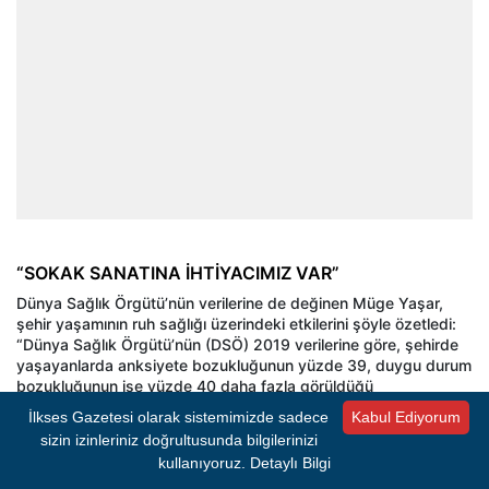
“SOKAK SANATINA İHTİYACIMIZ VAR”
Dünya Sağlık Örgütü’nün verilerine de değinen Müge Yaşar,
şehir yaşamının ruh sağlığı üzerindeki etkilerini şöyle özetledi:
“Dünya Sağlık Örgütü’nün (DSÖ) 2019 verilerine göre, şehirde
yaşayanlarda anksiyete bozukluğunun yüzde 39, duygu durum
bozukluğunun ise yüzde 40 daha fazla görüldüğü
hatırlatılmaktadır. Sanatın tedaviye dahil edildiği durumlarda
İlkses Gazetesi olarak sistemimizde sadece
Kabul Ediyorum
ruhsal şikayetlerin yüzde 32 oranında gerilediği ispatlanmıştır.
sizin izinleriniz doğrultusunda bilgilerinizi
Eğitim sistemimiz genellikle analitik düşünen sol beyni odaklar;
kullanıyoruz.
Detaylı Bilgi
ancak sağ beyin duygusal zekayı ve estetiği temsil eder.