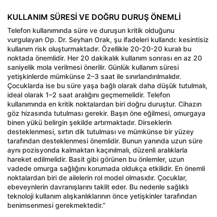
KULLANIM SÜRESİ VE DOĞRU DURUŞ ÖNEMLİ
Telefon kullanımında süre ve duruşun kritik olduğunu
vurgulayan Op. Dr. Seyhan Orak, şu ifadeleri kullandı: kesintisiz
kullanım risk oluşturmaktadır. Özellikle 20-20-20 kuralı bu
noktada önemlidir. Her 20 dakikalık kullanım sonrası en az 20
saniyelik mola verilmesi önerilir. Günlük kullanım süresi
yetişkinlerde mümkünse 2–3 saat ile sınırlandırılmalıdır.
Çocuklarda ise bu süre yaşa bağlı olarak daha düşük tutulmalı,
ideal olarak 1–2 saat aralığını geçmemelidir. Telefon
kullanımında en kritik noktalardan biri doğru duruştur. Cihazın
göz hizasında tutulması gerekir. Başın öne eğilmesi, omurgaya
binen yükü belirgin şekilde artırmaktadır. Dirseklerin
desteklenmesi, sırtın dik tutulması ve mümkünse bir yüzey
tarafından desteklenmesi önemlidir. Bunun yanında uzun süre
aynı pozisyonda kalmaktan kaçınılmalı, düzenli aralıklarla
hareket edilmelidir. Basit gibi görünen bu önlemler, uzun
vadede omurga sağlığını korumada oldukça etkilidir. En önemli
noktalardan biri de ailelerin rol model olmasıdır. Çocuklar,
ebeveynlerin davranışlarını taklit eder. Bu nedenle sağlıklı
teknoloji kullanım alışkanlıklarının önce yetişkinler tarafından
benimsenmesi gerekmektedir.”