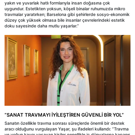
yakın ve yuvarlak hatlı formlarıyla insan doğasına çok
uygundur. Estetikten yoksun, köşeli binalar ruhumuzda mikro
travmalar yaratırken; Barselona gibi şehirlerde sosyo-ekonomik
düzey çok yüksek olmasa bile insanlar çevrelerindeki estetik
doku sayesinde daha mutlu yaşarlar.”
“SANAT TRAVMAYI İYİLEŞTİREN GÜVENLİ BİR YOL”
Sanatın özellikle travma sonrası süreçlerde önemli bir destek
aracı olduğunu vurgulayan Yaşar, şu ifadeleri kullandı: “Travma
ve yoğun kaygı yaşayan kişiler genellikle iç dünyalarına kapanır