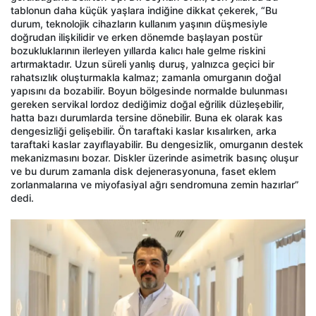
tablonun daha küçük yaşlara indiğine dikkat çekerek, “Bu
durum, teknolojik cihazların kullanım yaşının düşmesiyle
doğrudan ilişkilidir ve erken dönemde başlayan postür
bozukluklarının ilerleyen yıllarda kalıcı hale gelme riskini
artırmaktadır. Uzun süreli yanlış duruş, yalnızca geçici bir
rahatsızlık oluşturmakla kalmaz; zamanla omurganın doğal
yapısını da bozabilir. Boyun bölgesinde normalde bulunması
gereken servikal lordoz dediğimiz doğal eğrilik düzleşebilir,
hatta bazı durumlarda tersine dönebilir. Buna ek olarak kas
dengesizliği gelişebilir. Ön taraftaki kaslar kısalırken, arka
taraftaki kaslar zayıflayabilir. Bu dengesizlik, omurganın destek
mekanizmasını bozar. Diskler üzerinde asimetrik basınç oluşur
ve bu durum zamanla disk dejenerasyonuna, faset eklem
zorlanmalarına ve miyofasiyal ağrı sendromuna zemin hazırlar”
dedi.