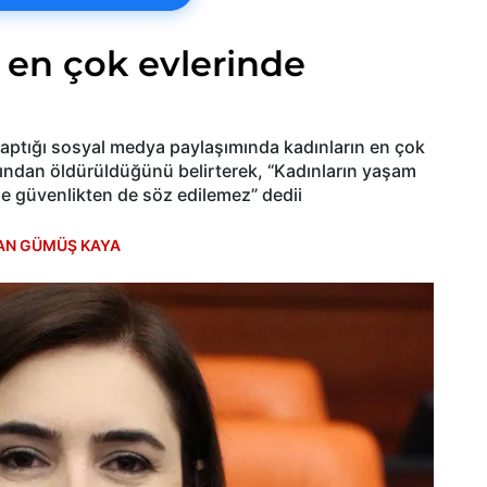
r en çok evlerinde
in yaptığı sosyal medya paylaşımında kadınların en çok
afından öldürüldüğünü belirterek, “Kadınların yaşam
e güvenlikten de söz edilemez” dedii
AN GÜMÜŞ KAYA