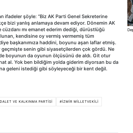
n ifadeler şöyle: “Biz AK Parti Genel Sekreterine
kçe bizi yanlış anlamaya devam ediyor. Dönemin AK
le cüzdanı mı emanet ederim dediği, dürüstlüğü
Dep
 bulunan, kendisine oy vermiş vermemiş tüm
ediye başkanımıza haddini, boyunu aşan laflar etmiş.
r geçmişte senin gibi siyasetçilerden çok gördü. Ne
 de boyunun da oyunun ölçüsünü de aldı. Git otur
ihat al. Yok ben bildiğim yolda giderim diyorsan bu da
na geleni istediği gibi söyleyeceği bir kent değil.
DALET VE KALKINMA PARTISI
#İZMIR MILLETVEKILI