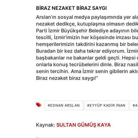
BİRAZ NEZAKET BİRAZ SAYGI
Arslan’ın sosyal medya paylaşımında yer ala
nezaket dedikçe, kutuplaşma olmasın dedi
Parti İzmir Büyükşehir Belediye adayının bi
tescilli, İzmir’imizin her köşesinde imzası
hemşerilerimizin takdirini kazanmış bir bel
Buradan bir kez daha tekrar ediyorum. İzmi
başbakanlar ne bakanlar geldi geçti. Hepsi
onlarla konuş tecrübelerini dinle. Biraz nas
senin tercihin. Ama İzmir senin gibilerin aklı
Biraz nezaket biraz saygı!”
#EDNAN ARSLAN
#EYYÜP KADIR İNAN
#A
Kaynak:
SULTAN GÜMÜŞ KAYA