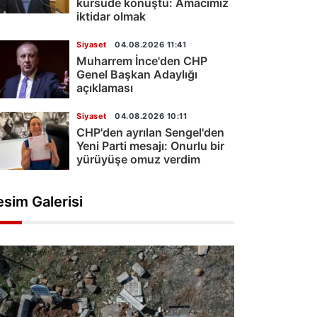
kürsüde konuştu: Amacımız
iktidar olmak
Siyaset
04.08.2026 11:41
Muharrem İnce'den CHP
Genel Başkan Adaylığı
açıklaması
Siyaset
04.08.2026 10:11
CHP'den ayrılan Sengel'den
Yeni Parti mesajı: Onurlu bir
yürüyüşe omuz verdim
esim Galerisi