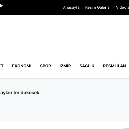
ir
Anasayfa
Resim Galerisi
Videola
ET
EKONOMI
SPOR
İZMIR
SAĞLIK
RESMI İLAN
arı ter dökecek