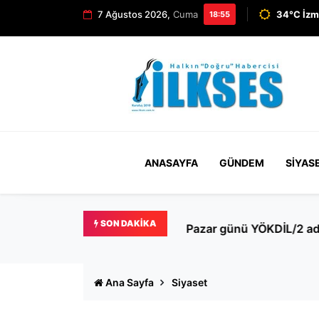
7 Ağustos 2026,
Cuma
34°C İzm
18:55
ANASAYFA
GÜNDEM
SIYAS
SON DAKIKA
Pazar günü YÖKDİL/2 adayl
Ana Sayfa
Siyaset