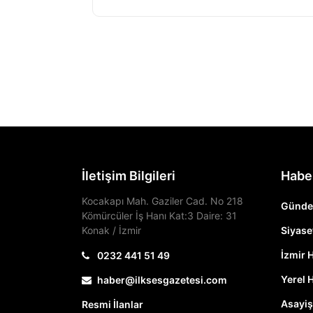
İletişim Bilgileri
Habe
Kocakapı Mah. Gaziler Cad. No 218
Günd
Kömürcüler İş Hanı Kat:3 Daire: 31
Konak / İzmir
Siyase
İzmir 
0232 441 51 49
Yerel 
haber@ilksesgazetesi.com
Asayiş
Resmi İlanlar