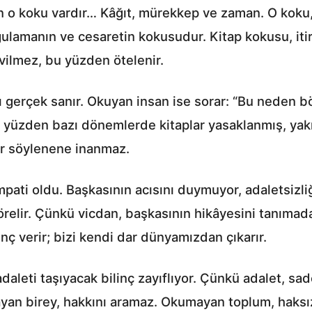
en o koku vardır… Kâğıt, mürekkep ve zaman. O koku,
lamanın ve cesaretin kokusudur. Kitap kokusu, iti
vilmez, bu yüzden ötelenir.
gerçek sanır. Okuyan insan ise sorar: “Bu neden böy
 yüzden bazı dönemlerde kitaplar yasaklanmış, yakıl
er söylenene inanmaz.
ati oldu. Başkasının acısını duymuyor, adaletsizli
elir. Çünkü vicdan, başkasının hikâyesini tanımad
ünç verir; bizi kendi dar dünyamızdan çıkarır.
aleti taşıyacak bilinç zayıflıyor. Çünkü adalet, sa
yan birey, hakkını aramaz. Okumayan toplum, haksızl