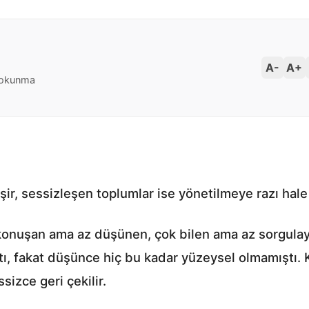
A-
A+
 okunma
r, sessizleşen toplumlar ise yönetilmeye razı hale 
onuşan ama az düşünen, çok bilen ama az sorgulaya
tı, fakat düşünce hiç bu kadar yüzeysel olmamıştı.
ssizce geri çekilir.