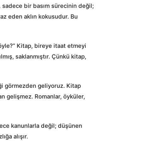
 sadece bir basım sürecinin değil;
raz eden aklın kokusudur. Bu
le?” Kitap, bireye itaat etmeyi
mış, saklanmıştır. Çünkü kitap,
ği görmezden geliyoruz. Kitap
an gelişmez. Romanlar, öyküler,
dece kanunlarla değil; düşünen
ığa alışır.