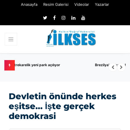
Anasayfa
Resim Galerisi
Videolar
Yazarlar
Brezilya'da turist helikopteri düştü: 4 ölü
Devletin önünde herkes
eşitse… İşte gerçek
demokrasi