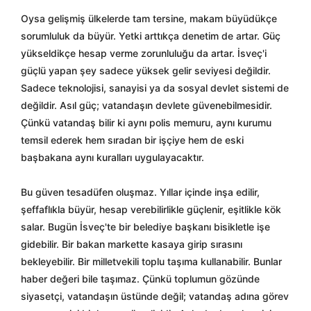
Oysa gelişmiş ülkelerde tam tersine, makam büyüdükçe
sorumluluk da büyür. Yetki arttıkça denetim de artar. Güç
yükseldikçe hesap verme zorunluluğu da artar. İsveç'i
güçlü yapan şey sadece yüksek gelir seviyesi değildir.
Sadece teknolojisi, sanayisi ya da sosyal devlet sistemi de
değildir. Asıl güç; vatandaşın devlete güvenebilmesidir.
Çünkü vatandaş bilir ki aynı polis memuru, aynı kurumu
temsil ederek hem sıradan bir işçiye hem de eski
başbakana aynı kuralları uygulayacaktır.
Bu güven tesadüfen oluşmaz. Yıllar içinde inşa edilir,
şeffaflıkla büyür, hesap verebilirlikle güçlenir, eşitlikle kök
salar. Bugün İsveç'te bir belediye başkanı bisikletle işe
gidebilir. Bir bakan markette kasaya girip sırasını
bekleyebilir. Bir milletvekili toplu taşıma kullanabilir. Bunlar
haber değeri bile taşımaz. Çünkü toplumun gözünde
siyasetçi, vatandaşın üstünde değil; vatandaş adına görev