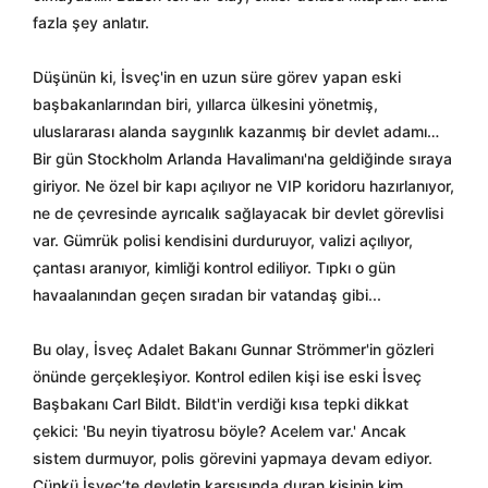
fazla şey anlatır.
Düşünün ki, İsveç'in en uzun süre görev yapan eski
başbakanlarından biri, yıllarca ülkesini yönetmiş,
uluslararası alanda saygınlık kazanmış bir devlet adamı…
Bir gün Stockholm Arlanda Havalimanı'na geldiğinde sıraya
giriyor. Ne özel bir kapı açılıyor ne VIP koridoru hazırlanıyor,
ne de çevresinde ayrıcalık sağlayacak bir devlet görevlisi
var. Gümrük polisi kendisini durduruyor, valizi açılıyor,
çantası aranıyor, kimliği kontrol ediliyor. Tıpkı o gün
havaalanından geçen sıradan bir vatandaş gibi...
Bu olay, İsveç Adalet Bakanı Gunnar Strömmer'in gözleri
önünde gerçekleşiyor. Kontrol edilen kişi ise eski İsveç
Başbakanı Carl Bildt. Bildt'in verdiği kısa tepki dikkat
çekici: 'Bu neyin tiyatrosu böyle? Acelem var.' Ancak
sistem durmuyor, polis görevini yapmaya devam ediyor.
Çünkü İsveç’te devletin karşısında duran kişinin kim