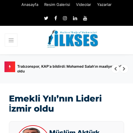
Anasayfa
Resim Galerisi
Videolar
Yazarlar
irdi: Mohamed Salah’ın maaliyeti belli
Ertuğrul Özkök hakkında 'Cumhurba
soruşturması
Emekli Yılı’nın Lideri
İzmir oldu
Müslüm Aktürk