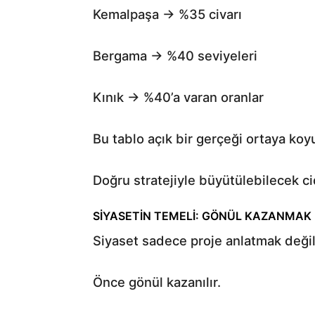
Kemalpaşa → %35 civarı
Bergama → %40 seviyeleri
Kınık → %40’a varan oranlar
Bu tablo açık bir gerçeği ortaya koyuy
Doğru stratejiyle büyütülebilecek cid
SİYASETİN TEMELİ: GÖNÜL KAZANMAK
Siyaset sadece proje anlatmak değil
Önce gönül kazanılır.