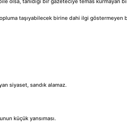
bile olsa, tanıdığı bir gazeteciye temas kurmayan bi
 topluma taşıyabilecek birine dahi ilgi göstermeyen 
an siyaset, sandık alamaz.
runun küçük yansıması.