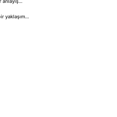
r anlayış…
bir yaklaşım…