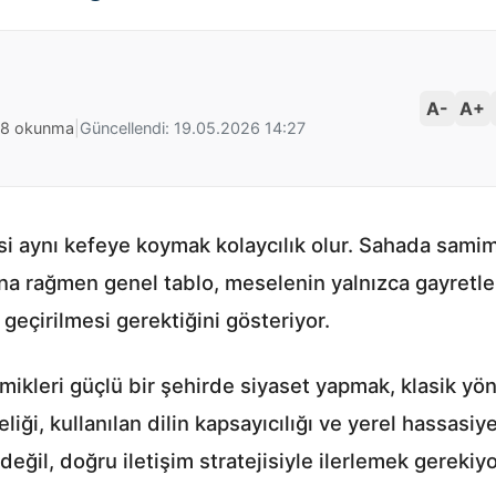
A-
A+
38 okunma
|
Güncellendi: 19.05.2026 14:27
i aynı kefeye koymak kolaycılık olur. Sahada samimi
a rağmen genel tablo, meselenin yalnızca gayretle
eçirilmesi gerektiğini gösteriyor.
amikleri güçlü bir şehirde siyaset yapmak, klasik yö
iği, kullanılan dilin kapsayıcılığı ve yerel hassasiye
değil, doğru iletişim stratejisiyle ilerlemek gerekiyo