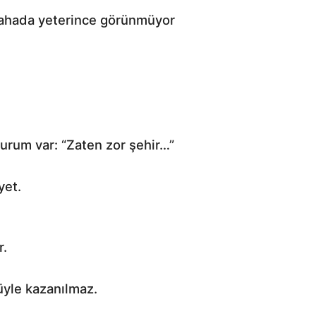
 sahada yeterince görünmüyor
durum var: “Zaten zor şehir…”
yet.
r.
üyle kazanılmaz.