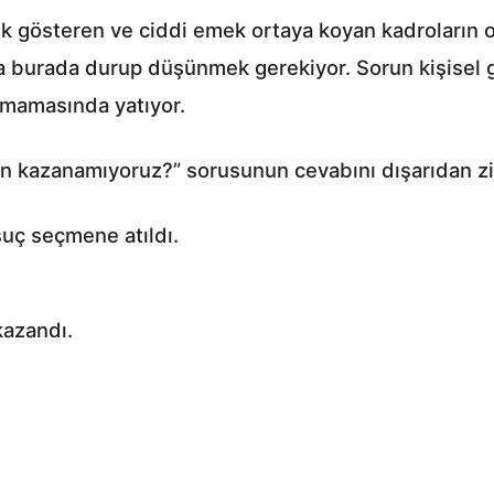
k gösteren ve ciddi emek ortaya koyan kadroların 
 burada durup düşünmek gerekiyor. Sorun kişisel g
şamamasında yatıyor.
için kazanamıyoruz?” sorusunun cevabını dışarıdan z
suç seçmene atıldı.
kazandı.