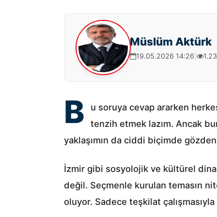
Müslüm Aktürk
19.05.2026 14:26
|
1.2
B
u soruya cevap ararken herkes
tenzih etmek lazım. Ancak bun
yaklaşımın da ciddi biçimde gözden g
İzmir gibi sosyolojik ve kültürel din
değil. Seçmenle kurulan temasın nitel
oluyor. Sadece teşkilat çalışmasıyla 