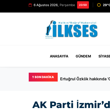
6 Ağustos 2026,
Perşembe
29°C
23:50
ANASAYFA
GÜNDEM
SIYAS
SON DAKIKA
Ertuğrul Özkök hakkında '
AK Parti İzmir’