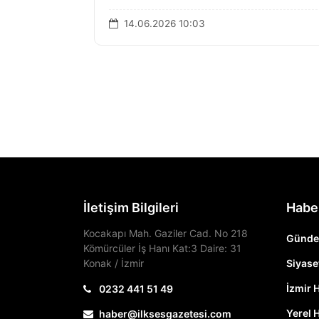
14.06.2026 10:03
İletişim Bilgileri
Habe
Kocakapı Mah. Gaziler Cad. No 218
Günd
Kömürcüler İş Hanı Kat:3 Daire: 31
Konak / İzmir
Siyase
İzmir 
0232 441 51 49
Yerel 
haber@ilksesgazetesi.com