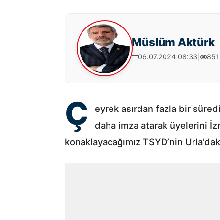
Müslüm Aktürk
06.07.2024 08:33
|
851
Ç
eyrek asırdan fazla bir süre
daha imza atarak üyelerini İz
konaklayacağımız TSYD’nin Urla’daki