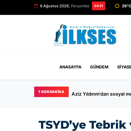
6 Ağustos 2026,
Perşembe
26°C
04:31
ANASAYFA
GÜNDEM
SIYAS
SON DAKIKA
Aziz Yıldırım'dan sosyal m
TSYD’ye Tebrik