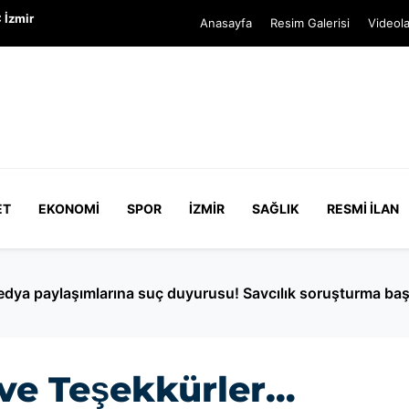
 İzmir
Anasayfa
Resim Galerisi
Videola
ET
EKONOMI
SPOR
İZMIR
SAĞLIK
RESMI İLAN
edya paylaşımlarına suç duyurusu! Savcılık soruşturma başl
 ve Teşekkürler…