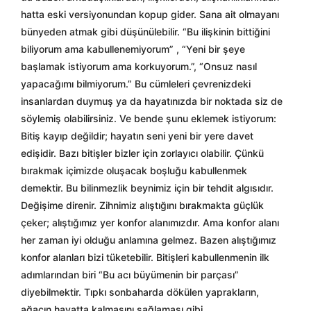
hatta eski versiyonundan kopup gider. Sana ait olmayanı
bünyeden atmak gibi düşünülebilir. “Bu ilişkinin bittiğini
biliyorum ama kabullenemiyorum” , “Yeni bir şeye
başlamak istiyorum ama korkuyorum.”, “Onsuz nasıl
yapacağımı bilmiyorum.” Bu cümleleri çevrenizdeki
insanlardan duymuş ya da hayatınızda bir noktada siz de
söylemiş olabilirsiniz. Ve bende şunu eklemek istiyorum:
Bitiş kayıp değildir; hayatın seni yeni bir yere davet
edişidir. Bazı bitişler bizler için zorlayıcı olabilir. Çünkü
bırakmak içimizde oluşacak boşluğu kabullenmek
demektir. Bu bilinmezlik beynimiz için bir tehdit algısıdır.
Değişime direnir. Zihnimiz alıştığını bırakmakta güçlük
çeker; alıştığımız yer konfor alanımızdır. Ama konfor alanı
her zaman iyi olduğu anlamına gelmez. Bazen alıştığımız
konfor alanları bizi tüketebilir. Bitişleri kabullenmenin ilk
adımlarından biri “Bu acı büyümenin bir parçası”
diyebilmektir. Tıpkı sonbaharda dökülen yaprakların,
ağacın hayatta kalmasını sağlaması gibi...