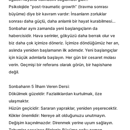
Psikolojide “post-traumatic growth” (travma sonrası
büyüme) diye bir kavram vardır: İnsanların zorluklar
sonrası daha güçlü, daha anlamlı bir hayat kurabilmesi...
Sonbahar aynı zamanda yeni başlangıçların da
habercisidir. Hava serinler, gökyüzü daha berrak olur ve
biz daha çok içimize döneriz. İçimize döndüğümüz her an,
aslında yeniden başlamanın ilk adımıdır. Yeni başlangıçlar
için küçük adımlarla başlayın. Her gün bir cesaret molası
verin. Geçmişi bir referans olarak görün, bir hapishane
değil.
Sonbaharın 5 İlham Veren Dersi:
Dökülmek güzeldir: Fazlalıklardan kurtulmak, öze
ulaşmaktır.
Hüzün geçicidir: Sararan yapraklar, yeniden yeşerecektir.
Kökler önemlidir: Nereye ait olduğunuzu unutmayın.
Değişim kaçınılmazdır: Direnmek yerine uyum sağlayın.
Tohumlar sessizce filizlenir: Büyüme çoğu zaman