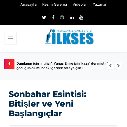
Anasayfa
Resim Galerisi
Videolar
Yazarlar
r
Damlanur için ‘intihar’, Yunus Emre için ‘kaza' denmişti: 2
H
çocuğun ölümündeki gerçek ortaya çıktı
n
Sonbahar Esintisi:
Bitişler ve Yeni
Başlangıçlar