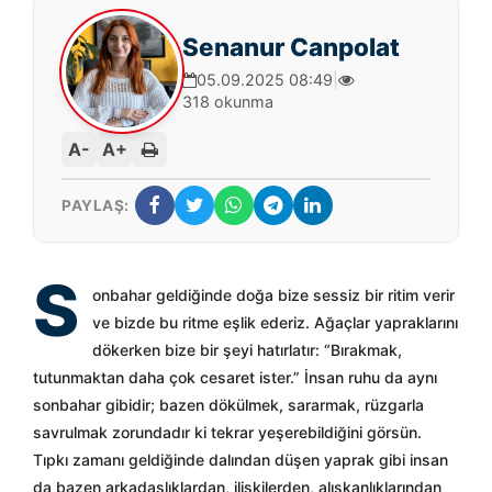
Senanur Canpolat
05.09.2025 08:49
|
318 okunma
A-
A+
PAYLAŞ:
S
onbahar geldiğinde doğa bize sessiz bir ritim verir
ve bizde bu ritme eşlik ederiz. Ağaçlar yapraklarını
dökerken bize bir şeyi hatırlatır: “Bırakmak,
tutunmaktan daha çok cesaret ister.” İnsan ruhu da aynı
sonbahar gibidir; bazen dökülmek, sararmak, rüzgarla
savrulmak zorundadır ki tekrar yeşerebildiğini görsün.
Tıpkı zamanı geldiğinde dalından düşen yaprak gibi insan
da bazen arkadaşlıklardan, ilişkilerden, alışkanlıklarından