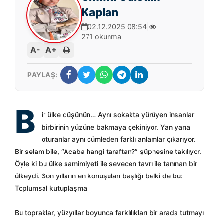
Kaplan
02.12.2025 08:54
|
271 okunma
A-
A+
PAYLAŞ:
B
ir ülke düşünün… Aynı sokakta yürüyen insanlar
birbirinin yüzüne bakmaya çekiniyor. Yan yana
oturanlar aynı cümleden farklı anlamlar çıkarıyor.
Bir selam bile, “Acaba hangi taraftan?” şüphesine takılıyor.
Öyle ki bu ülke samimiyeti ile sevecen tavrı ile tanınan bir
ülkeydi. Son yılların en konuşulan başlığı belki de bu:
Toplumsal kutuplaşma.
Bu topraklar, yüzyıllar boyunca farklılıkları bir arada tutmayı