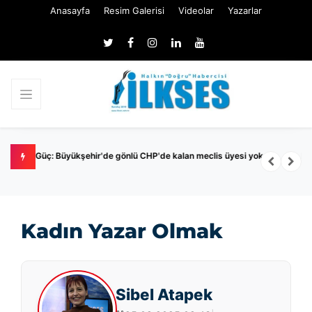
Anasayfa
Resim Galerisi
Videolar
Yazarlar
e kalan meclis üyesi yok
Pazar günü YÖKDİL/2 adayları ter dökecek
Kadın Yazar Olmak
Sibel Atapek