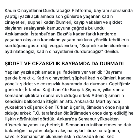
Kadın Cinayetlerini Durduracağız Platformu, bayram sonrasında
yaptığı yazılı açıklamada son günlerde yaşanan kadın
cinayetleri, şüpheli kadın ölümleri, kayıp vakaları ve şiddet
olaylarını sıralayarak kamuoyuna çağrıda bulundu.
Açıklamada, İstanbul’dan Elazığ’a kadar farklı kentlerde
yaşanan olayların kadınların yaşam hakkına yönelik tehditlerin
sürdüğünü gösterdiği vurgulanırken, “Şüpheli kadın ölümlerini
aydınlatacağız, kadın cinayetlerini durduracağız” denildi.
ŞİDDET VE CEZASIZLIK BAYRAMDA DA DURMADI
Yapılan yazılı açıklamada şu ifadelere yer verildi: “Bayramı
geride bıraktık. Kadın cinayetleri, şüpheli kadın ölümleri, kadına
yönelik şiddet ve cezasızlık bayramda da durmadı. Geçtiğimiz
günlerde; İstanbul Kağıthane’de Burçak Şişman, yıllar sonra
komadan çıktıktan sonra evli olduğu erkek Adem Şişman’ın
kendisini balkondan ittiğini anlattı. Ankara’da Mart ayında
yüksekten düşerek ölen Türkan Biçer’in, ölmeden önce nişanlı
olduğu erkek F.Ö. tarafından öldürülmeden önce darp edildiğine
ilişkin görüntüleri gördük. Ankara’da Semanur yüksekten
düşerek hayatını kaybetmişti. Semanur’un intihar etmesine dair
bakanlığın ‘hayatın olağan akışına aykırı’ itirazına rağmen,
savcılık Semanur’un ölümüne ilişkin dosyada ikinci kez