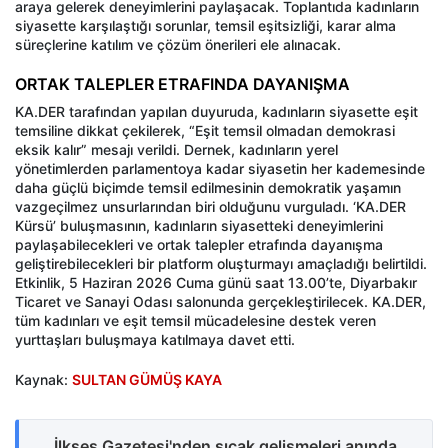
araya gelerek deneyimlerini paylaşacak. Toplantıda kadınların
siyasette karşılaştığı sorunlar, temsil eşitsizliği, karar alma
süreçlerine katılım ve çözüm önerileri ele alınacak.
ORTAK TALEPLER ETRAFINDA DAYANIŞMA
KA.DER tarafından yapılan duyuruda, kadınların siyasette eşit
temsiline dikkat çekilerek, “Eşit temsil olmadan demokrasi
eksik kalır” mesajı verildi. Dernek, kadınların yerel
yönetimlerden parlamentoya kadar siyasetin her kademesinde
daha güçlü biçimde temsil edilmesinin demokratik yaşamın
vazgeçilmez unsurlarından biri olduğunu vurguladı. ‘KA.DER
Kürsü’ buluşmasının, kadınların siyasetteki deneyimlerini
paylaşabilecekleri ve ortak talepler etrafında dayanışma
geliştirebilecekleri bir platform oluşturmayı amaçladığı belirtildi.
Etkinlik, 5 Haziran 2026 Cuma günü saat 13.00’te, Diyarbakır
Ticaret ve Sanayi Odası salonunda gerçekleştirilecek. KA.DER,
tüm kadınları ve eşit temsil mücadelesine destek veren
yurttaşları buluşmaya katılmaya davet etti.
Kaynak:
SULTAN GÜMÜŞ KAYA
İlkses Gazetesi'nden sıcak gelişmeleri anında