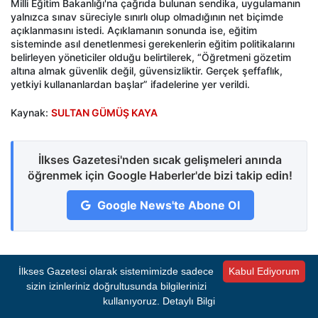
Milli Eğitim Bakanlığı'na çağrıda bulunan sendika, uygulamanın
yalnızca sınav süreciyle sınırlı olup olmadığının net biçimde
açıklanmasını istedi. Açıklamanın sonunda ise, eğitim
sisteminde asıl denetlenmesi gerekenlerin eğitim politikalarını
belirleyen yöneticiler olduğu belirtilerek, “Öğretmeni gözetim
altına almak güvenlik değil, güvensizliktir. Gerçek şeffaflık,
yetkiyi kullananlardan başlar” ifadelerine yer verildi.
Kaynak:
SULTAN GÜMÜŞ KAYA
İlkses Gazetesi'nden sıcak gelişmeleri anında
öğrenmek için Google Haberler'de bizi takip edin!
Google News'te Abone Ol
İlkses Gazetesi olarak sistemimizde sadece
Kabul Ediyorum
0 Yorum
sizin izinleriniz doğrultusunda bilgilerinizi
kullanıyoruz.
Detaylı Bilgi
Henüz yorum yapılmamış. İlk yorumu siz yapın!