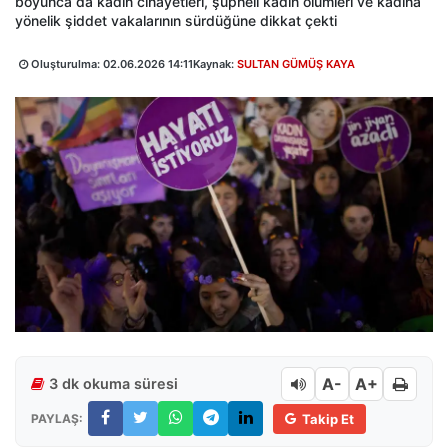
boyunca da kadın cinayetleri, şüpheli kadın ölümleri ve kadına
yönelik şiddet vakalarının sürdüğüne dikkat çekti
Oluşturulma:
02.06.2026 14:11
Kaynak:
SULTAN GÜMÜŞ KAYA
A-
A+
3 dk okuma süresi
PAYLAŞ:
Takip Et