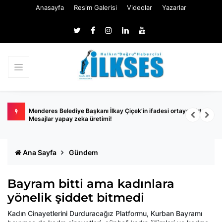
Anasayfa
Resim Galerisi
Videolar
Yazarlar
Menderes Belediye Başkanı İlkay Çiçek’in ifadesi ortaya çıktı:
İ
Mesajlar yapay zeka üretimi!
Ana Sayfa
Gündem
Bayram bitti ama kadınlara
yönelik şiddet bitmedi
Kadın Cinayetlerini Durduracağız Platformu, Kurban Bayramı