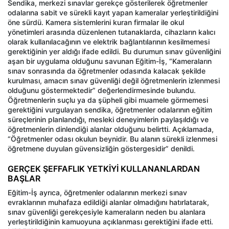
Sendika, merkezi sınavlar gerekçe gösterilerek öğretmenler
odalarına sabit ve sürekli kayıt yapan kameralar yerleştirildiğini
öne sürdü. Kamera sistemlerini kuran firmalar ile okul
yönetimleri arasında düzenlenen tutanaklarda, cihazların kalıcı
olarak kullanılacağının ve elektrik bağlantılarının kesilmemesi
gerektiğinin yer aldığı ifade edildi. Bu durumun sınav güvenliğini
aşan bir uygulama olduğunu savunan Eğitim-İş, “Kameraların
sınav sonrasında da öğretmenler odasında kalacak şekilde
kurulması, amacın sınav güvenliği değil öğretmenlerin izlenmesi
olduğunu göstermektedir” değerlendirmesinde bulundu.
Öğretmenlerin suçlu ya da şüpheli gibi muamele görmemesi
gerektiğini vurgulayan sendika, öğretmenler odalarının eğitim
süreçlerinin planlandığı, mesleki deneyimlerin paylaşıldığı ve
öğretmenlerin dinlendiği alanlar olduğunu belirtti. Açıklamada,
“Öğretmenler odası okulun beynidir. Bu alanın sürekli izlenmesi
öğretmene duyulan güvensizliğin göstergesidir” denildi.
GERÇEK ŞEFFAFLIK YETKİYİ KULLANANLARDAN
BAŞLAR
Eğitim-İş ayrıca, öğretmenler odalarının merkezi sınav
evraklarının muhafaza edildiği alanlar olmadığını hatırlatarak,
sınav güvenliği gerekçesiyle kameraların neden bu alanlara
yerleştirildiğinin kamuoyuna açıklanması gerektiğini ifade etti.