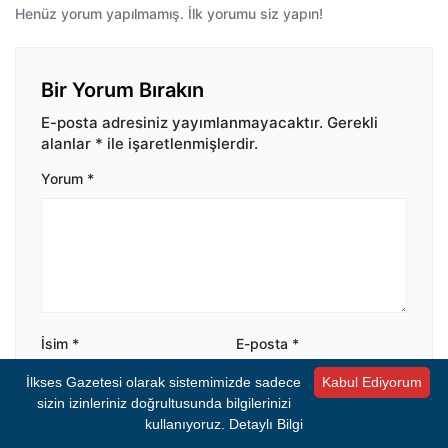
Henüz yorum yapılmamış. İlk yorumu siz yapın!
Bir Yorum Bırakın
E-posta adresiniz yayımlanmayacaktır.
Gerekli
alanlar
*
ile işaretlenmişlerdir.
Yorum
*
İsim
*
E-posta
*
İlkses Gazetesi olarak sistemimizde sadece
Kabul Ediyorum
sizin izinleriniz doğrultusunda bilgilerinizi
kullanıyoruz.
Detaylı Bilgi
Bir dahaki sefere yorum yaptığımda kullanılmak