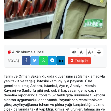
A-
A+
4 dk okuma süresi
PAYLAŞ:
Takip Et
Tarım ve Orman Bakanlığı, gıda güvenliğini sağlamak amacıyla
yeni taklit ve tağşiş listesini kamuoyuyla paylaştı. Ülke
genelinde İzmir, Ankara, İstanbul, Aydın, Antalya, Mersin,
Kayseri ve Şanlıurfa gibi pek çok ili kapsayan geniş çaplı
denetim raporlarında, toplam 57 farklı gıda ürününde tüketiciyi
aldatan uygunsuzluklar saptandı. Yayımlanan resmi tablolara
göre; zeytinyağlarına tohum ve pirina yağı karıştırıldığı, süzme
çiçek ballarında taklit yapıldığı, kırmızı et ürünleri, lahmacun ve