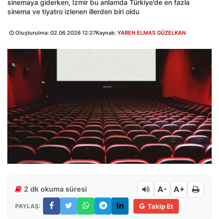
sinemaya giderken, İzmir bu anlamda Türkiye’de en fazla
sinema ve tiyatro izlenen illerden biri oldu
Oluşturulma:
02.06.2026 12:27
Kaynak:
YAREN ELMAS GÜZELKAN
A-
A+
2 dk okuma süresi
PAYLAŞ:
Takip Et