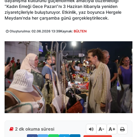
dayanışma kültürünü güçlendirmek amacıyla düzenlediği
“Kadın Emeği Gece Pazarı”nı 3 Haziran itibarıyla yeniden
ziyaretçileriyle buluşturuyor. Etkinlik, yaz boyunca Hergele
Meydanı’nda her çarşamba günü gerçekleştirilecek.
Oluşturulma:
02.06.2026 13:39
Kaynak:
BÜLTEN
A-
A+
2 dk okuma süresi