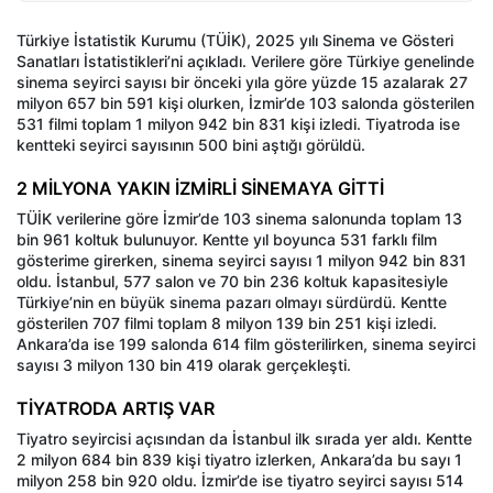
Türkiye İstatistik Kurumu (TÜİK), 2025 yılı Sinema ve Gösteri
Sanatları İstatistikleri’ni açıkladı. Verilere göre Türkiye genelinde
sinema seyirci sayısı bir önceki yıla göre yüzde 15 azalarak 27
milyon 657 bin 591 kişi olurken, İzmir’de 103 salonda gösterilen
531 filmi toplam 1 milyon 942 bin 831 kişi izledi. Tiyatroda ise
kentteki seyirci sayısının 500 bini aştığı görüldü.
2 MİLYONA YAKIN İZMİRLİ SİNEMAYA GİTTİ
TÜİK verilerine göre İzmir’de 103 sinema salonunda toplam 13
bin 961 koltuk bulunuyor. Kentte yıl boyunca 531 farklı film
gösterime girerken, sinema seyirci sayısı 1 milyon 942 bin 831
oldu. İstanbul, 577 salon ve 70 bin 236 koltuk kapasitesiyle
Türkiye’nin en büyük sinema pazarı olmayı sürdürdü. Kentte
gösterilen 707 filmi toplam 8 milyon 139 bin 251 kişi izledi.
Ankara’da ise 199 salonda 614 film gösterilirken, sinema seyirci
sayısı 3 milyon 130 bin 419 olarak gerçekleşti.
TİYATRODA ARTIŞ VAR
Tiyatro seyircisi açısından da İstanbul ilk sırada yer aldı. Kentte
2 milyon 684 bin 839 kişi tiyatro izlerken, Ankara’da bu sayı 1
milyon 258 bin 920 oldu. İzmir’de ise tiyatro seyirci sayısı 514