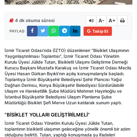
A-
A+
4 dk okuma süresi
PAYLAŞ:
Takip Et
İzmir Ticaret Odası’nda (İZTO) düzenlenen “Bisiklet Ulaşımının
Yaygınlaştırılması Toplantısı”, İzmir Ticaret Odası Yönetim
Kurulu Üyesi Jülide Tutan, Bisikletli Ulaşımı Geliştirme Derneği
Kurucu Başkanı Mustafa Karakuş ve İzmir Ticaret Odası Meclis
Üyesi Hasan Gürkan Bıyıklı’nın açılış konuşmalarıyla başladı.
Toplantıya İzmir Büyükşehir Belediyesi Şehir Plancısı Yağız
Dağhan Derinsu, Konya Büyükşehir Belediyesi Sürdürülebilir
Ulaşım ve Hareketlilik Şube Müdürü Mehmet Hayırlıoğlu ve
İstanbul Büyükşehir Belediyesi Ulaşım Planlama Şube
Müdürlüğü Bisiklet Şefi Merve Uzun katılarak sunum yaptı.
“BİSİKLET YOLLARI GELİŞTİRİLMELİ”
İzmir Ticaret Odası Yönetim Kurulu Üyesi Jülide Tutan,
toplantının bisikletli ulaşımın geleceğine yönelik önemli bir adım
olduğunu belirtti. Tutan, yaptığı konuşmada şu ifadeleri