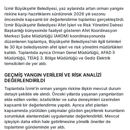
İzmir Büyükşehir Belediyesi, yaz aylarında artan orman yangını
riskine karşı hazırlıklarını sürdürerek 2026 yılı sezonu
öncesinde kapsamlı bir değerlendirme toplantısı gerçekleştirdi.
İzmir Büyükşehir Belediyesi Afet İşleri ve Risk Yönetimi Dairesi
Başkanlığı bünyesinde faaliyet gösteren Afet Koordinasyon
Merkezi Şube Müdürlüğü (AKOM) koordinasyonunda
düzenlenen toplantıya, Büyükşehir Belediyesi’nin ilgili birimleri
ile 30 ilçe belediyesinin afet işleri ve risk yönetimi müdürlükleri
katıldı. Toplantıda ayrıca Orman Genel Müdürlüğü, AFAD İl
Müdürlüğü, TEİAŞ 3. Bölge Müdürlüğü ve Gediz Elektrik
temsilcileri de yer aldı.
GEÇMİŞ YANGIN VERİLERİ VE RİSK ANALİZİ
DEĞERLENDİRİLDİ
Toplantıda İzmir’in orman yangını riskine ilişkin mevcut durum
detaylı şekilde ele alındı. Önceki yıllarda yaşanan yangınlardan
elde edilen veriler, istatistikler ve saha deneyimleri üzerinden
kapsamlı bir değerlendirme yapıldı. Ayrıca afet planları
kapsamında yürütülen çalışmalar gözden geçirilerek kurumların
sorumluluk alanlarındaki uygulamalar değerlendirildi. Mevcut
işleyişin daha etkin hale getirilmesine yönelik öneriler de
toplantının gündeminde yer aldı.