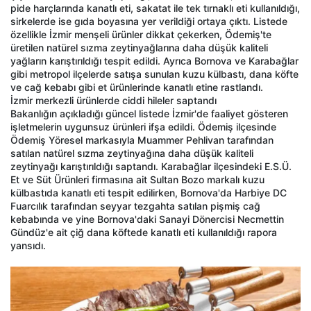
pide harçlarında kanatlı eti, sakatat ile tek tırnaklı eti kullanıldığı,
sirkelerde ise gıda boyasına yer verildiği ortaya çıktı. Listede
özellikle İzmir menşeli ürünler dikkat çekerken, Ödemiş'te
üretilen natürel sızma zeytinyağlarına daha düşük kaliteli
yağların karıştırıldığı tespit edildi. Ayrıca Bornova ve Karabağlar
gibi metropol ilçelerde satışa sunulan kuzu külbastı, dana köfte
ve cağ kebabı gibi et ürünlerinde kanatlı etine rastlandı.
İzmir merkezli ürünlerde ciddi hileler saptandı
Bakanlığın açıkladığı güncel listede İzmir'de faaliyet gösteren
işletmelerin uygunsuz ürünleri ifşa edildi. Ödemiş ilçesinde
Ödemiş Yöresel markasıyla Muammer Pehlivan tarafından
satılan natürel sızma zeytinyağına daha düşük kaliteli
zeytinyağı karıştırıldığı saptandı. Karabağlar ilçesindeki E.S.Ü.
Et ve Süt Ürünleri firmasına ait Sultan Bozo markalı kuzu
külbastıda kanatlı eti tespit edilirken, Bornova'da Harbiye DC
Fuarcılık tarafından seyyar tezgahta satılan pişmiş cağ
kebabında ve yine Bornova'daki Sanayi Dönercisi Necmettin
Gündüz'e ait çiğ dana köftede kanatlı eti kullanıldığı rapora
yansıdı.