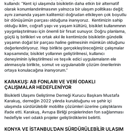
kullandı: “Kent içi ulaşımda bisikletin daha etkin bir alternatif
olarak konumlandırılmasının yalnızca bir ulaşım politikası değil;
aynı zamanda yaşam kalitemizi doğrudan etkileyen çok boyutlu
bir dönüşümün parçası olduğuna inanıyoruz.
Kentimizin sahip
olduğu iklim, coğrafi yapı ve yaşam kültürü, bisiklet kullanımının
yaygınlaştırılması için önemli bir fırsat sunuyor. Doğru planlama,
güçlü iş birlikleri ve ortak akıl ile kentimizde bisikletin gündelik
yaşamın doğal bir parçası haline gelmesinin mümkün olduğunu
değerlendiriyoruz. Hep birlikte gerçekleştireceğimiz çalışmalar
kapsamında; bisiklet yollarının geliştirilmesi, kullanıcı
deneyiminin iyileştirilmesi ve teşvik edici uygulamaların ele
alınmasıyla birlikte, somut ve uygulanabilir çözüm önerilerinin
ortaya konulacağına inanıyorum.”
KARAKUŞ: AB FONLARI VE VERİ ODAKLI
ÇALIŞMALAR HEDEFLENİYOR
Bisikletli Ulaşımı Geliştirme Derneği Kurucu Başkanı Mustafa
Karakuş, derneğin 2022 yılında kurulduğunu ve şehir içi
ulaşımda sürdürülebilir mobilite çözümleri üzerine çalıştıklarını
ifade etti. Karakuş, Avrupa Birliği projelerinden fon sağlanması
hedefiyle veri odaklı projeler geliştirdiklerini belirtti.
KONYA VE İSTANBUL’DAN SÜRDÜRÜLEBİLİR ULAŞIM