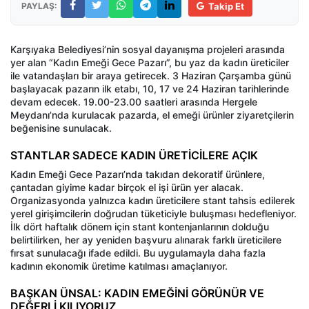
PAYLAŞ:
Takip Et
Karşıyaka Belediyesi’nin sosyal dayanışma projeleri arasında
yer alan “Kadın Emeği Gece Pazarı”, bu yaz da kadın üreticiler
ile vatandaşları bir araya getirecek. 3 Haziran Çarşamba günü
başlayacak pazarın ilk etabı, 10, 17 ve 24 Haziran tarihlerinde
devam edecek. 19.00-23.00 saatleri arasında Hergele
Meydanı’nda kurulacak pazarda, el emeği ürünler ziyaretçilerin
beğenisine sunulacak.
STANTLAR SADECE KADIN ÜRETİCİLERE AÇIK
Kadın Emeği Gece Pazarı’nda takıdan dekoratif ürünlere,
çantadan giyime kadar birçok el işi ürün yer alacak.
Organizasyonda yalnızca kadın üreticilere stant tahsis edilerek
yerel girişimcilerin doğrudan tüketiciyle buluşması hedefleniyor.
İlk dört haftalık dönem için stant kontenjanlarının dolduğu
belirtilirken, her ay yeniden başvuru alınarak farklı üreticilere
fırsat sunulacağı ifade edildi. Bu uygulamayla daha fazla
kadının ekonomik üretime katılması amaçlanıyor.
BAŞKAN ÜNSAL: KADIN EMEĞİNİ GÖRÜNÜR VE
DEĞERLİ KILIYORUZ