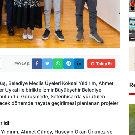
PAYLAŞ:
Takip Et
üş, Belediye Meclis Üyeleri Köksal Yıldırım, Ahmet
R
Uykal ile birlikte İzmir Büyükşehir Belediye
 bulundu. Görüşmede, Seferihisar’da yürütülen
 gelecek dönemde hayata geçirilmesi planlanan projeler
rildi
l Yıldırım, Ahmet Güney, Hüseyin Okan Ürkmez ve