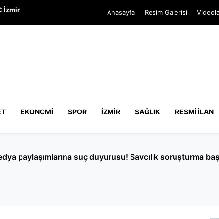
 İzmir
Anasayfa
Resim Galerisi
Videola
ET
EKONOMI
SPOR
İZMIR
SAĞLIK
RESMI İLAN
anlı bitti: Pıtbull'un sahibi 3 yerinden bıçaklandı