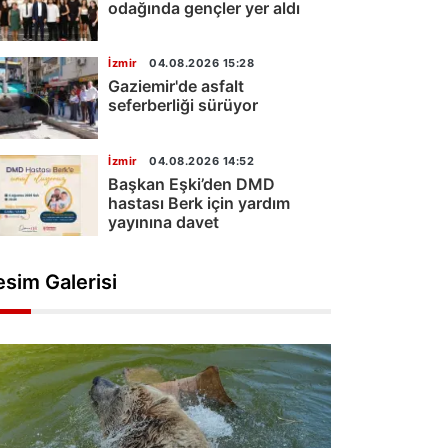
odağında gençler yer aldı
İzmir
04.08.2026 15:28
Gaziemir'de asfalt
seferberliği sürüyor
İzmir
04.08.2026 14:52
Başkan Eşki’den DMD
hastası Berk için yardım
yayınına davet
esim Galerisi