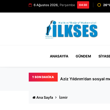
6 Ağustos 2026,
Perşembe
26°C
04:30
ANASAYFA
GÜNDEM
SIYAS
SON DAKIKA
Beyoğlu'nda köpek kavgası k
Ana Sayfa
İzmir