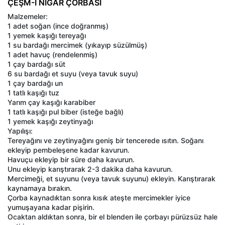
ÇEŞM-İ NİGAR ÇORBASI
Malzemeler:
1 adet soğan (ince doğranmış)
1 yemek kaşığı tereyağı
1 su bardağı mercimek (yıkayıp süzülmüş)
1 adet havuç (rendelenmiş)
1 çay bardağı süt
6 su bardağı et suyu (veya tavuk suyu)
1 çay bardağı un
1 tatlı kaşığı tuz
Yarım çay kaşığı karabiber
1 tatlı kaşığı pul biber (isteğe bağlı)
1 yemek kaşığı zeytinyağı
Yapılışı:
Tereyağını ve zeytinyağını geniş bir tencerede ısıtın. Soğanı
ekleyip pembeleşene kadar kavurun.
Havuçu ekleyip bir süre daha kavurun.
Unu ekleyip karıştırarak 2-3 dakika daha kavurun.
Mercimeği, et suyunu (veya tavuk suyunu) ekleyin. Karıştırarak
kaynamaya bırakın.
Çorba kaynadıktan sonra kısık ateşte mercimekler iyice
yumuşayana kadar pişirin.
Ocaktan aldıktan sonra, bir el blenderı ile çorbayı pürüzsüz hale