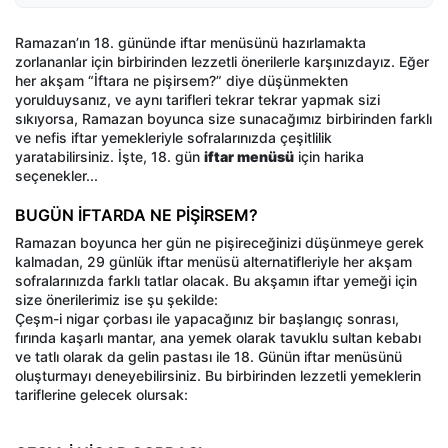
Ramazan’ın 18. gününde iftar menüsünü hazırlamakta
zorlananlar için birbirinden lezzetli önerilerle karşınızdayız. Eğer
her akşam “İftara ne pişirsem?” diye düşünmekten
yorulduysanız, ve aynı tarifleri tekrar tekrar yapmak sizi
sıkıyorsa, Ramazan boyunca size sunacağımız birbirinden farklı
ve nefis iftar yemekleriyle sofralarınızda çeşitlilik
yaratabilirsiniz. İşte, 18. gün
iftar menüsü
için harika
seçenekler...
BUGÜN İFTARDA NE PİŞİRSEM?
Ramazan boyunca her gün ne pişireceğinizi düşünmeye gerek
kalmadan, 29 günlük iftar menüsü alternatifleriyle her akşam
sofralarınızda farklı tatlar olacak. Bu akşamın iftar yemeği için
size önerilerimiz ise şu şekilde:
Çeşm-i nigar çorbası ile yapacağınız bir başlangıç sonrası,
fırında kaşarlı mantar, ana yemek olarak tavuklu sultan kebabı
ve tatlı olarak da gelin pastası ile 18. Günün iftar menüsünü
oluşturmayı deneyebilirsiniz. Bu birbirinden lezzetli yemeklerin
tariflerine gelecek olursak: