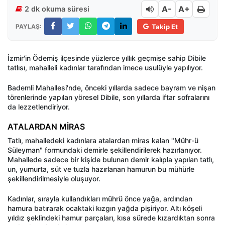
A-
A+
2 dk okuma süresi
PAYLAŞ:
Takip Et
İzmir'in Ödemiş ilçesinde yüzlerce yıllık geçmişe sahip Dibile
tatlısı, mahalleli kadınlar tarafından imece usulüyle yapılıyor.
Bademli Mahallesi'nde, önceki yıllarda sadece bayram ve nişan
törenlerinde yapılan yöresel Dibile, son yıllarda iftar sofralarını
da lezzetlendiriyor.
ATALARDAN MİRAS
Tatlı, mahalledeki kadınlara atalardan miras kalan "Mühr-ü
Süleyman" formundaki demirle şekillendirilerek hazırlanıyor.
Mahallede sadece bir kişide bulunan demir kalıpla yapılan tatlı,
un, yumurta, süt ve tuzla hazırlanan hamurun bu mühürle
şekillendirilmesiyle oluşuyor.
Kadınlar, sırayla kullandıkları mührü önce yağa, ardından
hamura batırarak ocaktaki kızgın yağda pişiriyor. Altı köşeli
yıldız şeklindeki hamur parçaları, kısa sürede kızardıktan sonra