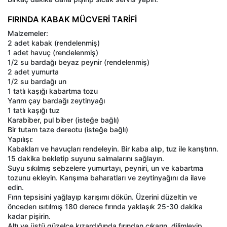
FIRINDA KABAK MÜCVERİ TARİFİ
Malzemeler:
2 adet kabak (rendelenmiş)
1 adet havuç (rendelenmiş)
1/2 su bardağı beyaz peynir (rendelenmiş)
2 adet yumurta
1/2 su bardağı un
1 tatlı kaşığı kabartma tozu
Yarım çay bardağı zeytinyağı
1 tatlı kaşığı tuz
Karabiber, pul biber (isteğe bağlı)
Bir tutam taze dereotu (isteğe bağlı)
Yapılışı:
Kabakları ve havuçları rendeleyin. Bir kaba alıp, tuz ile karıştırın.
15 dakika bekletip suyunu salmalarını sağlayın.
Suyu sıkılmış sebzelere yumurtayı, peyniri, un ve kabartma
tozunu ekleyin. Karışıma baharatları ve zeytinyağını da ilave
edin.
Fırın tepsisini yağlayıp karışımı dökün. Üzerini düzeltin ve
önceden ısıtılmış 180 derece fırında yaklaşık 25-30 dakika
kadar pişirin.
Altı ve üstü güzelce kızardığında fırından çıkarın, dilimleyip