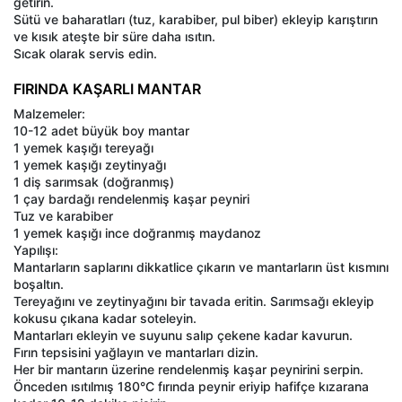
getirin.
Sütü ve baharatları (tuz, karabiber, pul biber) ekleyip karıştırın
ve kısık ateşte bir süre daha ısıtın.
Sıcak olarak servis edin.
FIRINDA KAŞARLI MANTAR
Malzemeler:
10-12 adet büyük boy mantar
1 yemek kaşığı tereyağı
1 yemek kaşığı zeytinyağı
1 diş sarımsak (doğranmış)
1 çay bardağı rendelenmiş kaşar peyniri
Tuz ve karabiber
1 yemek kaşığı ince doğranmış maydanoz
Yapılışı:
Mantarların saplarını dikkatlice çıkarın ve mantarların üst kısmını
boşaltın.
Tereyağını ve zeytinyağını bir tavada eritin. Sarımsağı ekleyip
kokusu çıkana kadar soteleyin.
Mantarları ekleyin ve suyunu salıp çekene kadar kavurun.
Fırın tepsisini yağlayın ve mantarları dizin.
Her bir mantarın üzerine rendelenmiş kaşar peynirini serpin.
Önceden ısıtılmış 180°C fırında peynir eriyip hafifçe kızarana