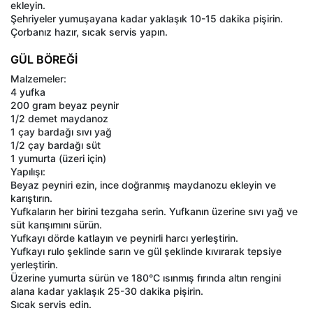
ekleyin.
Şehriyeler yumuşayana kadar yaklaşık 10-15 dakika pişirin.
Çorbanız hazır, sıcak servis yapın.
GÜL BÖREĞİ
Malzemeler:
4 yufka
200 gram beyaz peynir
1/2 demet maydanoz
1 çay bardağı sıvı yağ
1/2 çay bardağı süt
1 yumurta (üzeri için)
Yapılışı:
Beyaz peyniri ezin, ince doğranmış maydanozu ekleyin ve
karıştırın.
Yufkaların her birini tezgaha serin. Yufkanın üzerine sıvı yağ ve
süt karışımını sürün.
Yufkayı dörde katlayın ve peynirli harcı yerleştirin.
Yufkayı rulo şeklinde sarın ve gül şeklinde kıvırarak tepsiye
yerleştirin.
Üzerine yumurta sürün ve 180°C ısınmış fırında altın rengini
alana kadar yaklaşık 25-30 dakika pişirin.
Sıcak servis edin.