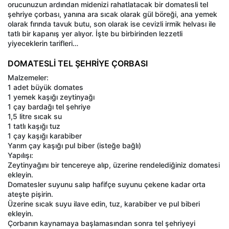
orucunuzun ardından midenizi rahatlatacak bir domatesli tel
şehriye çorbası, yanına ara sıcak olarak gül böreği, ana yemek
olarak fırında tavuk butu, son olarak ise cevizli irmik helvası ile
tatlı bir kapanış yer alıyor. İşte bu birbirinden lezzetli
yiyeceklerin tarifleri…
DOMATESLİ TEL ŞEHRİYE ÇORBASI
Malzemeler:
1 adet büyük domates
1 yemek kaşığı zeytinyağı
1 çay bardağı tel şehriye
1,5 litre sıcak su
1 tatlı kaşığı tuz
1 çay kaşığı karabiber
Yarım çay kaşığı pul biber (isteğe bağlı)
Yapılışı:
Zeytinyağını bir tencereye alıp, üzerine rendelediğiniz domatesi
ekleyin.
Domatesler suyunu salıp hafifçe suyunu çekene kadar orta
ateşte pişirin.
Üzerine sıcak suyu ilave edin, tuz, karabiber ve pul biberi
ekleyin.
Çorbanın kaynamaya başlamasından sonra tel şehriyeyi