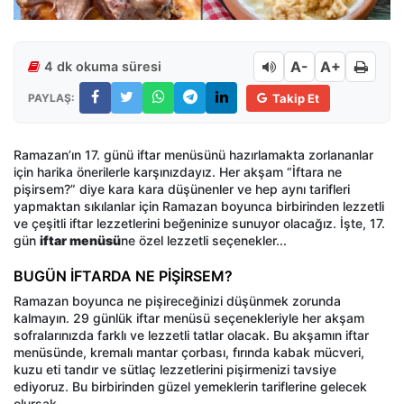
A-
A+
4 dk okuma süresi
PAYLAŞ:
Takip Et
Ramazan’ın 17. günü iftar menüsünü hazırlamakta zorlananlar
için harika önerilerle karşınızdayız. Her akşam “İftara ne
pişirsem?” diye kara kara düşünenler ve hep aynı tarifleri
yapmaktan sıkılanlar için Ramazan boyunca birbirinden lezzetli
ve çeşitli iftar lezzetlerini beğeninize sunuyor olacağız. İşte, 17.
gün
iftar menüsü
ne özel lezzetli seçenekler...
BUGÜN İFTARDA NE PİŞİRSEM?
Ramazan boyunca ne pişireceğinizi düşünmek zorunda
kalmayın. 29 günlük iftar menüsü seçenekleriyle her akşam
sofralarınızda farklı ve lezzetli tatlar olacak. Bu akşamın iftar
menüsünde, kremalı mantar çorbası, fırında kabak mücveri,
kuzu eti tandır ve sütlaç lezzetlerini pişirmenizi tavsiye
ediyoruz. Bu birbirinden güzel yemeklerin tariflerine gelecek
olursak…