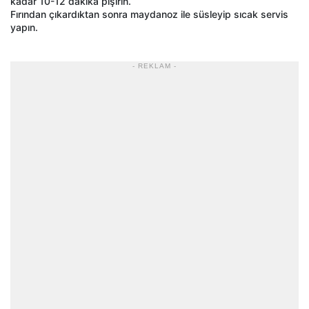
kadar 10-12 dakika pişirin.
Fırından çıkardıktan sonra maydanoz ile süsleyip sıcak servis
yapın.
- REKLAM -