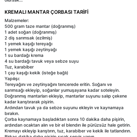
KREMALI MANTAR ÇORBASI TARİFİ
Malzemeler:
500 gram taze mantar (doğranmış)
1 adet soğan (doğranmış)
2 diş sarımsak (ezilmiş)
1 yemek kaşığı tereyağı
1 yemek kaşığı zeytinyağı
1 su bardağı krema
4 su bardağı tavuk veya sebze suyu
Tuz, karabiber
1 çay kaşığı kekik (isteğe bağlı)
Yapılışı:
Tereyağını ve zeytinyağını tencerede eritin. Soğanı ve
sarımsağı ekleyip, soğanlar yumuşayana kadar soteleyin.
Doğranmış mantarları ekleyip, mantarlar suyunu salıp çekene
kadar karıştırarak pişirin.
Ardından tavuk ya da sebze suyunu ekleyin ve kaynamaya
bırakın.
Çorba kaynamaya başladıktan sonra 10 dakika daha pişirin,
ardından ocaktan alın ve bir el blendırı ile pürüzsüz hale getirin.
Kremayı ekleyip karıştırın, tuz, karabiber ve kekik ile tatlandırın.
Birkaç dakika daha pişirip sıcak servis yapın.