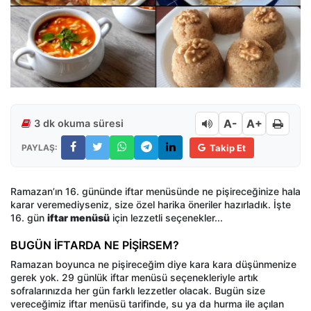
A-
A+
3 dk okuma süresi
PAYLAŞ:
Takip Et
Ramazan’ın 16. gününde iftar menüsünde ne pişireceğinize hala
karar veremediyseniz, size özel harika öneriler hazırladık. İşte
16. gün
iftar menüsü
için lezzetli seçenekler...
BUGÜN İFTARDA NE PİŞİRSEM?
Ramazan boyunca ne pişireceğim diye kara kara düşünmenize
gerek yok. 29 günlük iftar menüsü seçenekleriyle artık
sofralarınızda her gün farklı lezzetler olacak. Bugün size
vereceğimiz iftar menüsü tarifinde, su ya da hurma ile açılan