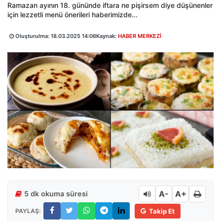
Ramazan ayının 18. gününde iftara ne pişirsem diye düşünenler
için lezzetli menü önerileri haberimizde...
Oluşturulma:
18.03.2025 14:06
Kaynak:
HABER MERKEZİ
A-
A+
5 dk okuma süresi
PAYLAŞ:
Takip Et