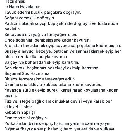
Hazırlanışı:
İç Harcı Hazırlama:
Tavuk etlerini küçük parçalara doğrayın.
Soğanı yemeklik doğrayın.
Patlıcanı alacalı soyup küp şeklinde doğrayın ve tuzlu suda
bekletin.
Bir tavada sıvı yağ ve tereyağını ısıtın.
Önce soğanları pembeleşene kadar kavurun.
Ardından tavukları ekleyip suyunu salıp çekene kadar pişirin.
Sırasıyla havuç, bezelye, patlıcan ve sarımsakları ekleyip her
birini birer dakika arayla kavurun.
Salçayı ve baharatları ekleyip karıştırın.
Son olarak, haşlanmış bezelyeyi ekleyip karıştırın.
Beşamel Sos Hazırlama:
Bir sos tenceresinde tereyağını eritin.
Üzerine unu ekleyip kokusu çıkana kadar kavurun.
Yavaşça sütü ekleyip sürekli karıştırarak koyulaşana kadar
pişirin.
Tuz ve isteğe bağlı olarak muskat cevizi veya karabiber
ekleyebilirsiniz.
Kebabın Yapılışı:
Fırın tepsisini yağlayın.
Yufkalardan birini serip iç harcının yarısını üzerine yayın.
Diğer yufkayı da serip kalan iç harcı yerleştirin ve yufkayı