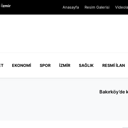
 İzmir
Anasayfa
Resim Galerisi
Videola
ET
EKONOMI
SPOR
İZMIR
SAĞLIK
RESMI İLAN
verirken yolu kapatan kadın yakalandı: Hakkında 150 kayıt 