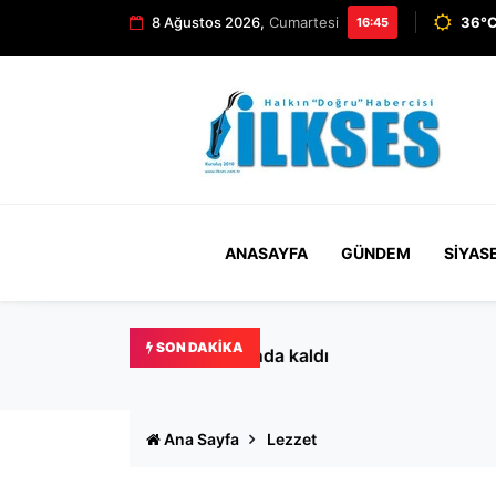
8 Ağustos 2026,
Cumartesi
36°C
16:45
ANASAYFA
GÜNDEM
SIYAS
SON DAKIKA
Bakırköy’de kedilere mama 
Ana Sayfa
Lezzet