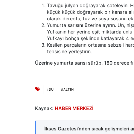
Tavuğu jülyen doğrayarak soteleyin. Ha
küçük küçük doğrayarak bir kenara alın
olarak dereotu, tuz ve soya sosunu ekl
Yumurta sarısını üzerine ayırın. Un, niş
Yufkanın her yerine eşit miktarda unlu n
Yufkayı bohça şeklinde katlayarak 4 e
Kesilen parçaların ortasına sebzeli harc
tepsisine yerleştirin.
Üzerine yumurta sarısı sürüp, 180 derece fır
#SU
#ALTIN
Kaynak:
HABER MERKEZİ
İlkses Gazetesi'nden sıcak gelişmeleri 