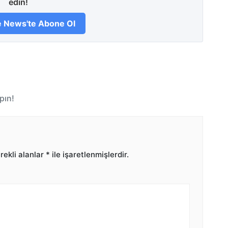
edin!
 News'te Abone Ol
pın!
ekli alanlar
*
ile işaretlenmişlerdir.