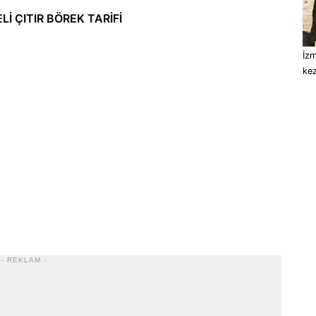
İ ÇITIR BÖREK TARİFİ
İzm
kez
- REKLAM -