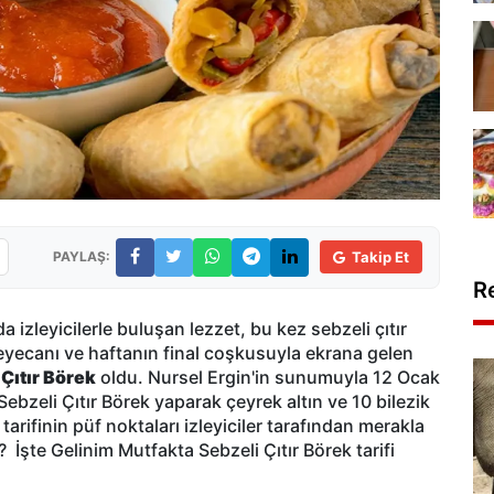
PAYLAŞ:
Takip Et
R
 izleyicilerle buluşan lezzet, bu kez sebzeli çıtır
eyecanı ve haftanın final coşkusuyla ekrana gelen
 Çıtır Börek
oldu. Nursel Ergin'in sunumuyla 12 Ocak
bzeli Çıtır Börek yaparak çeyrek altın ve 10 bilezik
tarifinin püf noktaları izleyiciler tarafından merakla
? İşte Gelinim Mutfakta Sebzeli Çıtır Börek tarifi