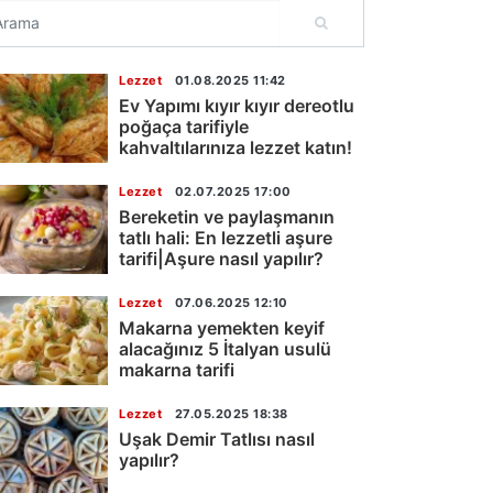
Lezzet
01.08.2025 11:42
Ev Yapımı kıyır kıyır dereotlu
poğaça tarifiyle
kahvaltılarınıza lezzet katın!
Lezzet
02.07.2025 17:00
Bereketin ve paylaşmanın
tatlı hali: En lezzetli aşure
tarifi|Aşure nasıl yapılır?
Lezzet
07.06.2025 12:10
Makarna yemekten keyif
alacağınız 5 İtalyan usulü
makarna tarifi
Lezzet
27.05.2025 18:38
Uşak Demir Tatlısı nasıl
yapılır?