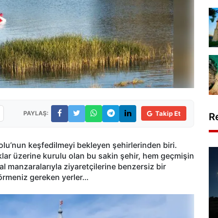
PAYLAŞ:
Takip Et
R
dolu’nun keşfedilmeyi bekleyen şehirlerinden biri.
ar üzerine kurulu olan bu sakin şehir, hem geçmişin
ğal manzaralarıyla ziyaretçilerine benzersiz bir
görmeniz gereken yerler…