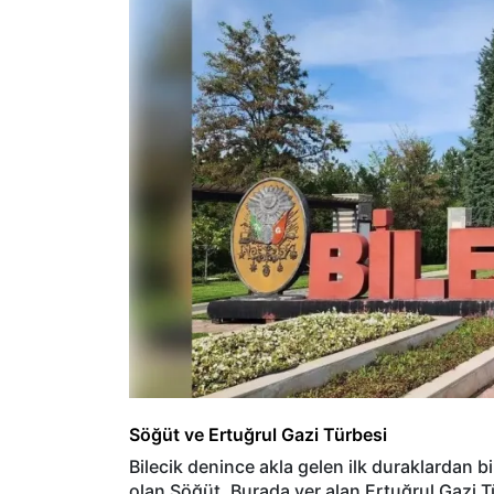
Söğüt ve Ertuğrul Gazi Türbesi
Bilecik denince akla gelen ilk duraklardan bir
olan Söğüt. Burada yer alan Ertuğrul Gazi T