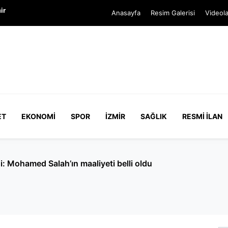
ir
Anasayfa
Resim Galerisi
Videola
ET
EKONOMI
SPOR
İZMIR
SAĞLIK
RESMI İLAN
Cumhurbaşkanı'na hakaret' soruşturması