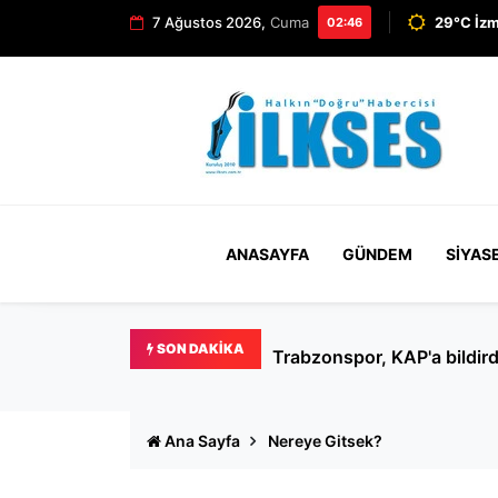
7 Ağustos 2026,
Cuma
29°C İzm
02:46
ANASAYFA
GÜNDEM
SIYAS
SON DAKIKA
Ertuğrul Özkök hakkında '
Ana Sayfa
Nereye Gitsek?