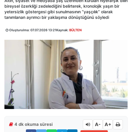
Altın, siyaset ve medyada yaş üzerinden kurulan hiyerarşik dilin
bireysel özerkliği zedelediğini belirterek, kronolojik yaşın bir
yetersizlik göstergesi gibi sunulmasının “yaşçılık” olarak
tanımlanan ayrımcı bir yaklaşıma dönüştüğünü söyledi
Oluşturulma:
07.07.2026 13:21
Kaynak:
BÜLTEN
A-
A+
4 dk okuma süresi