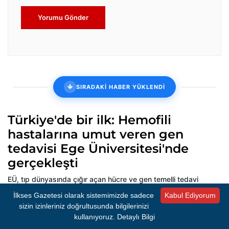
Yorumu Gönder
SIRADAKİ HABER YÜKLENDİ
Türkiye'de bir ilk: Hemofili
hastalarına umut veren gen
tedavisi Ege Üniversitesi'nde
gerçekleşti
EÜ, tıp dünyasında çığır açan hücre ve gen temelli tedavi
yöntemlerinin merkezi oldu. Prof. Dr. Kaan Kavaklı, Türkiye'de ilk
İlkses Gazetesi olarak sistemimizde sadece
Kabul Ediyorum
kez hemofili gen tedavisinin Ege Üniversitesi'nde başarıyla
sizin izinleriniz doğrultusunda bilgilerinizi
uygulandığını ve son 6 yılda 29 hemofili hastasının bu yöntemle
kullanıyoruz.
Detaylı Bilgi
sağlığına kavuştuğunu açıkladı.