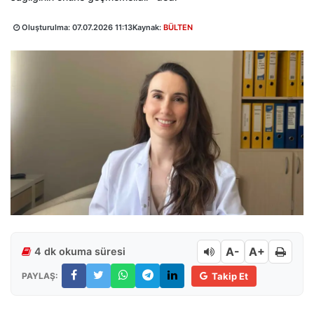
Oluşturulma:
07.07.2026 11:13
Kaynak:
BÜLTEN
A-
A+
4 dk okuma süresi
PAYLAŞ:
Takip Et