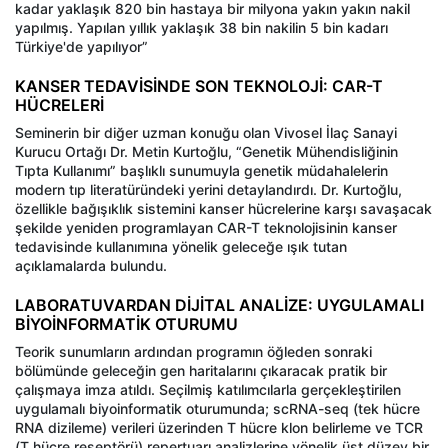
kadar yaklaşık 820 bin hastaya bir milyona yakın yakın nakil
yapılmış. Yapılan yıllık yaklaşık 38 bin nakilin 5 bin kadarı
Türkiye'de yapılıyor”
KANSER TEDAVİSİNDE SON TEKNOLOJİ: CAR-T
HÜCRELERİ
Seminerin bir diğer uzman konuğu olan Vivosel İlaç Sanayi
Kurucu Ortağı Dr. Metin Kurtoğlu, “Genetik Mühendisliğinin
Tıpta Kullanımı” başlıklı sunumuyla genetik müdahalelerin
modern tıp literatüründeki yerini detaylandırdı. Dr. Kurtoğlu,
özellikle bağışıklık sistemini kanser hücrelerine karşı savaşacak
şekilde yeniden programlayan CAR-T teknolojisinin kanser
tedavisinde kullanımına yönelik geleceğe ışık tutan
açıklamalarda bulundu.
LABORATUVARDAN DİJİTAL ANALİZE: UYGULAMALI
BİYOİNFORMATİK OTURUMU
Teorik sunumların ardından programın öğleden sonraki
bölümünde geleceğin gen haritalarını çıkaracak pratik bir
çalışmaya imza atıldı. Seçilmiş katılımcılarla gerçekleştirilen
uygulamalı biyoinformatik oturumunda; scRNA-seq (tek hücre
RNA dizileme) verileri üzerinden T hücre klon belirleme ve TCR
(T hücre reseptörü) repertuarı analizlerine yönelik üst düzey bir