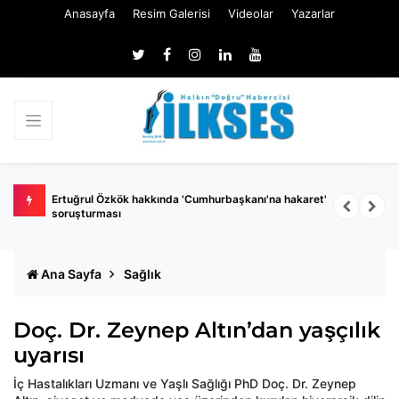
Anasayfa
Resim Galerisi
Videolar
Yazarlar
 belli
Ertuğrul Özkök hakkında 'Cumhurbaşkanı'na hakaret'
Ç
soruşturması
k
Ana Sayfa
Sağlık
Doç. Dr. Zeynep Altın’dan yaşçılık
uyarısı
İç Hastalıkları Uzmanı ve Yaşlı Sağlığı PhD Doç. Dr. Zeynep