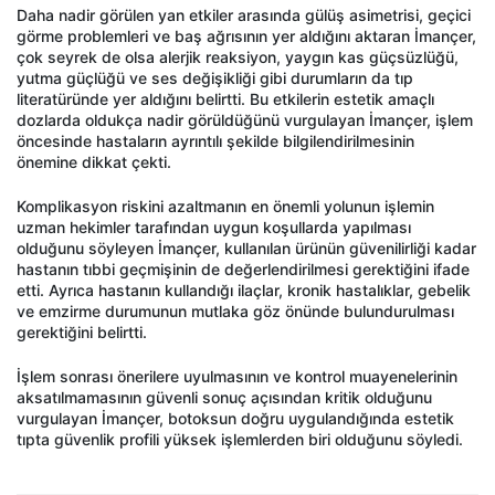
Daha nadir görülen yan etkiler arasında gülüş asimetrisi, geçici
görme problemleri ve baş ağrısının yer aldığını aktaran İmançer,
çok seyrek de olsa alerjik reaksiyon, yaygın kas güçsüzlüğü,
yutma güçlüğü ve ses değişikliği gibi durumların da tıp
literatüründe yer aldığını belirtti. Bu etkilerin estetik amaçlı
dozlarda oldukça nadir görüldüğünü vurgulayan İmançer, işlem
öncesinde hastaların ayrıntılı şekilde bilgilendirilmesinin
önemine dikkat çekti.
Komplikasyon riskini azaltmanın en önemli yolunun işlemin
uzman hekimler tarafından uygun koşullarda yapılması
olduğunu söyleyen İmançer, kullanılan ürünün güvenilirliği kadar
hastanın tıbbi geçmişinin de değerlendirilmesi gerektiğini ifade
etti. Ayrıca hastanın kullandığı ilaçlar, kronik hastalıklar, gebelik
ve emzirme durumunun mutlaka göz önünde bulundurulması
gerektiğini belirtti.
İşlem sonrası önerilere uyulmasının ve kontrol muayenelerinin
aksatılmamasının güvenli sonuç açısından kritik olduğunu
vurgulayan İmançer, botoksun doğru uygulandığında estetik
tıpta güvenlik profili yüksek işlemlerden biri olduğunu söyledi.