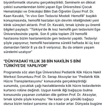
biyoinformatik oturumu gerçekleştirildi. Seminerin en dikkat
çekici sunumlarından birini yapan Ege Üniversitesi Çocuk
Hematolojisi ve Onkolojisi Bilim Dalı Öğretim Üyesi Prof. Dr.
Kaan Kavaklı, “In vivo Gen Tedavisi Modeli: Hemofili” başlıklı
konuşmasında, hemofili hastaları için devrim niteliğindeki yeni
klinik süreçleri aktardı. Prof. Dr. Kavaklı, tırnak içinde şu önemli
bilgileri paylaştı: “Türkiye'de ilk kez hemofili gen tedavisini Ege
Üniversitesinde yaptık. Son 6 yılda toplam 29 hemofili
hastasına bizim hastanemizde gen tedavisi yapıldı. Tedaviyi
şöyle yapıyoruz; hemofili hastalarına sürekli haftada iki üç kez
damardan faktör 8 ya da 9 veriyoruz. Bu da onların yaşam
sürelerini uzatıyor”
"DÜNYADAKİ YILLIK 38 BİN NAKİLİN 5 BİNİ
TÜRKİYE'DE YAPILIYOR"
Programda söz alan Ege Üniversitesi Pediatrik Kök Hücre Nakil
Merkezi Sorumlusu Prof. Dr. Serap Aksoylar ise “Pediatrik Kök
Hücre Transplantasyonu” konusunda gerçekleştirdiği
sunumda, çocukluk çağı hastalıklarında kök hücre tedavilerinin
kurtarıcı rolüne değindi. Uygun kemik iliği bağışçısı bulma
konusunda yaşanan zorlukları dile getiren Prof. Dr. Aksoylar,
tırnak içinde şöyle konuştu: “Ne kadar çok gönüllü bağışçı
olursa bizim tedavi şansımız da o kadar artar. Dünyada bugüne