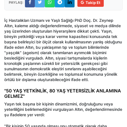
PAYLAŞ:
Takip Et
İç Hastalıkları Uzmanı ve Yaşlı Sağlığı PhD Doç. Dr. Zeynep
Altın, kaleme aldığı değerlendirmede, siyaset ve medya dilinde
yaş üzerinden oluşturulan hiyerarşilere dikkat çekti. Yaşın,
bireyin yetkinliği veya karar verme kapasitesi konusunda tek
başına belirleyici bir ölçüt olarak kullanılmasının yanlış olduğunu
ifade eden Altın, bu yaklaşımın tıp ve toplum bilimlerinde
"yaşçılık" (ageism) olarak tanımlanan ayrımcılık biçimini
beslediğini vurguladı. Altın, siyasi tartışmalarda kişilerin
kronolojik yaşlarının sürekli bir yetersizlik gerekçesi gibi
sunulmasının demokratik eleştiri sınırlarını aşabileceğini
belirterek, bireyin özerkliğine ve toplumsal konumuna yönelik
örtülü bir dışlama oluşturabileceğini ifade etti.
"50 YAŞ YETKİNLİK, 80 YAŞ YETERSİZLİK ANLAMINA
GELMEZ"
Yaşın tek başına bir kişinin dinamizmini, doğruluğunu veya
yeterliliğini belirlemediğini vurgulayan Altın, değerlendirmesinde
şu ifadelere yer verdi:
"Bir kişinin 50 yaşında olması onu otomatik olarak daha