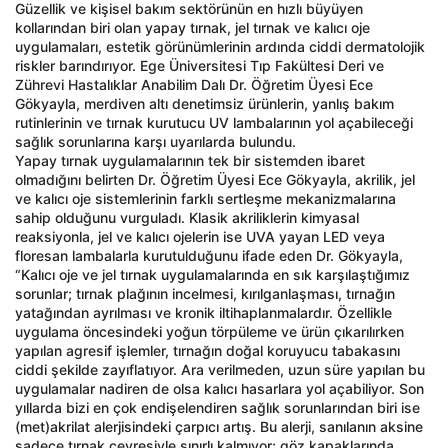
Güzellik ve kişisel bakım sektörünün en hızlı büyüyen
kollarından biri olan yapay tırnak, jel tırnak ve kalıcı oje
uygulamaları, estetik görünümlerinin ardında ciddi dermatolojik
riskler barındırıyor. Ege Üniversitesi Tıp Fakültesi Deri ve
Zührevi Hastalıklar Anabilim Dalı Dr. Öğretim Üyesi Ece
Gökyayla, merdiven altı denetimsiz ürünlerin, yanlış bakım
rutinlerinin ve tırnak kurutucu UV lambalarının yol açabileceği
sağlık sorunlarına karşı uyarılarda bulundu.
Yapay tırnak uygulamalarının tek bir sistemden ibaret
olmadığını belirten Dr. Öğretim Üyesi Ece Gökyayla, akrilik, jel
ve kalıcı oje sistemlerinin farklı sertleşme mekanizmalarına
sahip olduğunu vurguladı. Klasik akriliklerin kimyasal
reaksiyonla, jel ve kalıcı ojelerin ise UVA yayan LED veya
floresan lambalarla kurutulduğunu ifade eden Dr. Gökyayla,
“Kalıcı oje ve jel tırnak uygulamalarında en sık karşılaştığımız
sorunlar; tırnak plağının incelmesi, kırılganlaşması, tırnağın
yatağından ayrılması ve kronik iltihaplanmalardır. Özellikle
uygulama öncesindeki yoğun törpüleme ve ürün çıkarılırken
yapılan agresif işlemler, tırnağın doğal koruyucu tabakasını
ciddi şekilde zayıflatıyor. Ara verilmeden, uzun süre yapılan bu
uygulamalar nadiren de olsa kalıcı hasarlara yol açabiliyor. Son
yıllarda bizi en çok endişelendiren sağlık sorunlarından biri ise
(met)akrilat alerjisindeki çarpıcı artış. Bu alerji, sanılanın aksine
sadece tırnak çevresiyle sınırlı kalmıyor; göz kapaklarında,