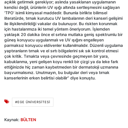
açıklık getirmek gerekiyor; aslında yasaklanan uygulamanın
kendisi değil, ürünlerin UV ışığı altında sertleşmesini sağlayan
'TPO' isimli kimyasal maddedir. Bununla birlikte bilimsel
literatürde, tırnak kurutucu UV lambalarının deri kanseri gelişimi
ile ilişkilendirildiği vakalar da bulunuyor. Bu riskten korunmak
için hastalarımıza iki temel yöntem öneriyorum. İşlemden
yaklaşık 20 dakika önce el sırtına mutlaka geniş spektrumlu bir
güneş koruyucu uygulanmalı ve UV ışığını engelleyen
parmaksız koruyucu eldivenler kullanılmalıdır. Düzenli uygulama
yaptıranların tırnak ve el sırtı bölgelerini sık sık kontrol etmesi
çok kritik. Tırnakta veya çevresinde geçmeyen bir yara,
kabuklanma, yeni gelişen koyu renkli bir çizgi ya da leke fark
ettiğinizde hiç zaman kaybetmeden bir dermatoloji uzmanına
başvurmalısınız. Unutmayın, bu bulgular deri veya tırnak
kanserlerinin erken belirtisi olabilir” diye konuştu.
#EGE ÜNİVERSİTESİ
Kaynak:
BÜLTEN