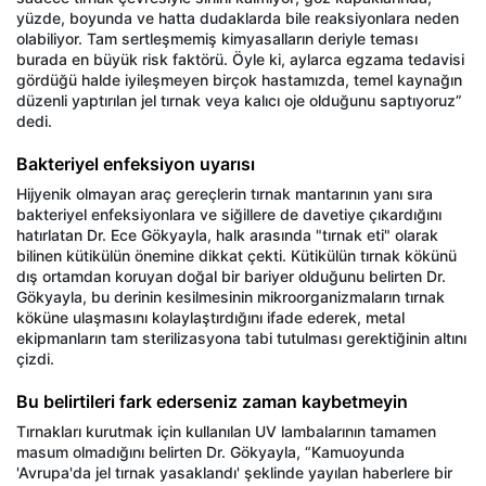
yüzde, boyunda ve hatta dudaklarda bile reaksiyonlara neden
olabiliyor. Tam sertleşmemiş kimyasalların deriyle teması
burada en büyük risk faktörü. Öyle ki, aylarca egzama tedavisi
gördüğü halde iyileşmeyen birçok hastamızda, temel kaynağın
düzenli yaptırılan jel tırnak veya kalıcı oje olduğunu saptıyoruz”
dedi.
Bakteriyel enfeksiyon uyarısı
Hijyenik olmayan araç gereçlerin tırnak mantarının yanı sıra
bakteriyel enfeksiyonlara ve siğillere de davetiye çıkardığını
hatırlatan Dr. Ece Gökyayla, halk arasında "tırnak eti" olarak
bilinen kütikülün önemine dikkat çekti. Kütikülün tırnak kökünü
dış ortamdan koruyan doğal bir bariyer olduğunu belirten Dr.
Gökyayla, bu derinin kesilmesinin mikroorganizmaların tırnak
köküne ulaşmasını kolaylaştırdığını ifade ederek, metal
ekipmanların tam sterilizasyona tabi tutulması gerektiğinin altını
çizdi.
Bu belirtileri fark ederseniz zaman kaybetmeyin
Tırnakları kurutmak için kullanılan UV lambalarının tamamen
masum olmadığını belirten Dr. Gökyayla, “Kamuoyunda
'Avrupa'da jel tırnak yasaklandı' şeklinde yayılan haberlere bir