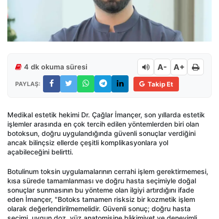
A-
A+
4 dk okuma süresi
PAYLAŞ:
Takip Et
Medikal estetik hekimi Dr. Çağlar İmançer, son yıllarda estetik
işlemler arasında en çok tercih edilen yöntemlerden biri olan
botoksun, doğru uygulandığında güvenli sonuçlar verdiğini
ancak bilinçsiz ellerde çeşitli komplikasyonlara yol
açabileceğini belirtti.
Botulinum toksin uygulamalarının cerrahi işlem gerektirmemesi,
kısa sürede tamamlanması ve doğru hasta seçimiyle doğal
sonuçlar sunmasının bu yönteme olan ilgiyi artırdığını ifade
eden İmançer, "Botoks tamamen risksiz bir kozmetik işlem
olarak değerlendirilmemelidir. Güvenli sonuç; doğru hasta
seçimi, uygun doz, yüz anatomisine hâkimiyet ve deneyimli