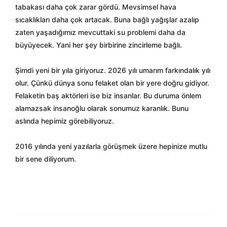
tabakası daha
çok zarar gördü. Mevsimsel hava
s
ıcaklıkları daha
çok artacak. Buna ba
ğlı yağışlar azalıp
zaten yaşadığımız mevcuttaki su problemi daha da
b
üyüyecek. Yani her
şey birbirine zincirleme bağlı.
Şimdi yeni bir yıla giriyoruz. 2026 yılı umarım farkındalık yılı
olur.
Çünkü dünya sonu felaket olan bir yere do
ğru gidiyor.
Felaketin baş akt
örleri ise biz insanlar. Bu duruma önlem
alamazsak insano
ğlu olarak sonumuz karanlık. Bunu
aslında hepimiz g
örebiliyoruz.
2016 y
ılında yeni yazılarla g
örü
şmek
üzere hepinize mutlu
bir sene diliyorum.