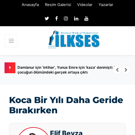
Anasayfa
Resim Galerisi
Videolar
Yazarlar
r
Damlanur için ‘intihar’, Yunus Emre için ‘kaza' denmişti: 2
H
çocuğun ölümündeki gerçek ortaya çıktı
n
Koca Bir Yılı Daha Geride
Bırakırken
Elif Beyza