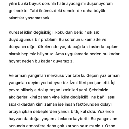
yılını bu iki b
üyük sorunla hat
ırlayacağımı d
ü
ş
ünüyorum
gelecekte. Tabi önümüzdeki senelerde daha büyük
s
ıkıntılar yaşamazsak…
K
üresel iklim de
ğişikliği ilkokuldan beridir sık sık
duyduğumuz bir problem. Bu sorunun
ülkemizde ve
dünyan
ın diğer
ülkelerinde ya
şatacağı krizi aslında toplum
olarak hepimiz biliyoruz. Ama uygulamada neden bu kadar
hoyrat neden bu kadar duyarsızız.
Ve orman yangınları mevzusu var tabi ki. Ge
çen yaz orman
yang
ınları deyim yerindeyse biz İzmirlileri perişan etti. İ
çi
çevre bilinciyle dolup ta
şan İzmirlileri yani. Şehrimizin
akciğerleri kimi zaman yine iklim değişikliği ine bağlı aşırı
sıcaklıklardan kimi zaman ise insan fakt
öründen dolay
ı
ortaya
ç
ıkan sebeplerden yandı, bitti, k
ül oldu. Yüzlerce
hayvan da do
ğal yaşam alanlarını kaybetti. Bu yangınların
sonunda atmosfere daha
çok karbon sal
ınımı oldu. Ozon