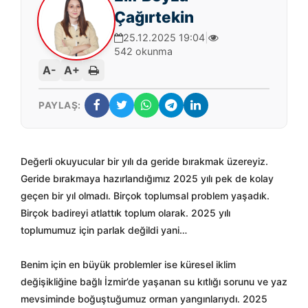
Çağırtekin
25.12.2025 19:04
|
542 okunma
A-
A+
PAYLAŞ:
Değerli okuyucular bir yılı da geride bırakmak
üzereyiz.
Geride b
ırakmaya hazırlandığımız 2025 yılı pek de kolay
ge
çen bir y
ıl olmadı. Bir
çok toplumsal problem ya
şadık.
Bir
çok badireyi atlatt
ık toplum olarak. 2025 yılı
toplumumuz i
çin parlak de
ğildi yani…
Benim i
çin en büyük problemler ise küresel iklim
de
ğişikliğine bağlı İzmir’de yaşanan su kıtlığı sorunu ve yaz
mevsiminde boğuştuğumuz orman yangınlarıydı. 2025