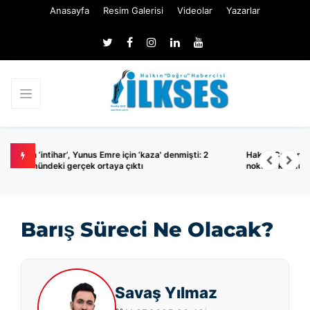
Anasayfa
Resim Galerisi
Videolar
Yazarlar
ti: 2
Hakan Çalhanoğlu Türkiye’ye transfer olacak mı? Milli yıldız so
noktayı koydu!
Barış Süreci Ne Olacak?
Savaş Yılmaz