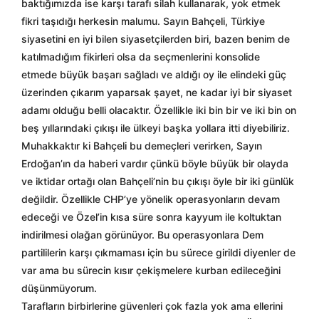
baktığımızda ise karşı tarafı silah kullanarak, yok etmek
fikri taşıdığı herkesin malumu. Sayın Bahçeli, Türkiye
siyasetini en iyi bilen siyasetçilerden biri, bazen benim de
katılmadığım fikirleri olsa da seçmenlerini konsolide
etmede büyük başarı sağladı ve aldığı oy ile elindeki güç
üzerinden çıkarım yaparsak şayet, ne kadar iyi bir siyaset
adamı olduğu belli olacaktır. Özellikle iki bin bir ve iki bin on
beş yıllarındaki çıkışı ile ülkeyi başka yollara itti diyebiliriz.
Muhakkaktır ki Bahçeli bu demeçleri verirken, Sayın
Erdoğan’ın da haberi vardır çünkü böyle büyük bir olayda
ve iktidar ortağı olan Bahçeli’nin bu çıkışı öyle bir iki günlük
değildir. Özellikle CHP’ye yönelik operasyonların devam
edeceği ve Özel’in kısa süre sonra kayyum ile koltuktan
indirilmesi olağan görünüyor. Bu operasyonlara Dem
partililerin karşı çıkmaması için bu sürece girildi diyenler de
var ama bu sürecin kısır çekişmelere kurban edileceğini
düşünmüyorum.
Tarafların birbirlerine güvenleri çok fazla yok ama ellerini