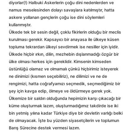
diyorlar(!) Halbuki Askerlerin çoğu dini nedenlerden ve
namus meselesinden dolayı savaşlara katılmıştır, hatta
askere yollanan gençlerin çoğu ise dini söylemleri
kullanmıştır.
Ülkede tek bir sesin değil, çoklu fikirlerin olduğu bir meclis
kurulması gerekir. Kapsayıcı bir anayasa ile ülkeye küsen
topluma tekrardan ülkeyi sevdirmek ise nesiller için iyidir.
Ülkede hiçbir ırkın, dilin, mezhebin dışlanmadığı özgür bir
ülke olması herkes için gereklidir. Kimsenin kimseden
üstünlüğü olamaz ve olmamalı çünkü hiçbirimiz isteyerek
ne dinimizi (kısmen seçebiliriz), ne dilimizi ve ne de
rengimizi, hatta coğrafyamızı seçmedik, seçmediğimiz bir
şey için kavga edip, ölmeye ve öldürmeye gerek yok.
Ülkemize bir saldırı olduğunda hepimizin karşı çıkacağı bir
küme oluşturmak lazım, oluşturmadığımız takdirde ise iki
bin yetmiş yılına kadar Türkiye diye bir devletin varlığı belki
de olmayacak. İşte bu yüzden siyasetçilerin ve toplumun
Barış Sürecine destek vermesi lazım.