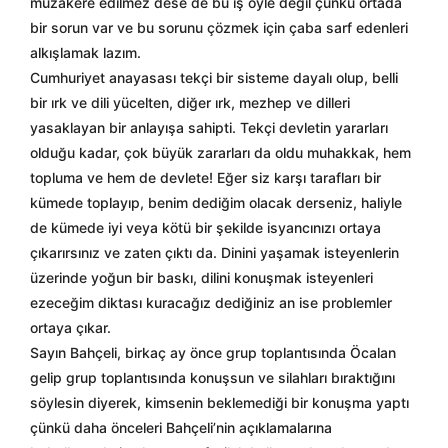
müzakere edilmez dese de bu iş öyle değil çünkü ortada
bir sorun var ve bu sorunu çözmek için çaba sarf edenleri
alkışlamak lazım.
Cumhuriyet anayasası tekçi bir sisteme dayalı olup, belli
bir ırk ve dili yücelten, diğer ırk, mezhep ve dilleri
yasaklayan bir anlayışa sahipti. Tekçi devletin yararları
olduğu kadar, çok büyük zararları da oldu muhakkak, hem
topluma ve hem de devlete! Eğer siz karşı tarafları bir
kümede toplayıp, benim dediğim olacak derseniz, haliyle
de kümede iyi veya kötü bir şekilde isyancınızı ortaya
çıkarırsınız ve zaten çıktı da. Dinini yaşamak isteyenlerin
üzerinde yoğun bir baskı, dilini konuşmak isteyenleri
ezeceğim diktası kuracağız dediğiniz an ise problemler
ortaya çıkar.
Sayın Bahçeli, birkaç ay önce grup toplantısında Öcalan
gelip grup toplantısında konuşsun ve silahları bıraktığını
söylesin diyerek, kimsenin beklemediği bir konuşma yaptı
çünkü daha önceleri Bahçeli’nin açıklamalarına