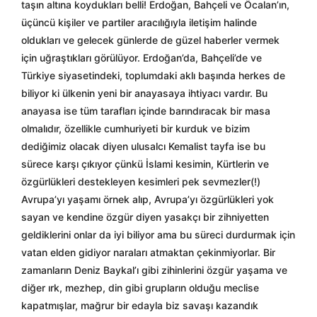
taşın altına koydukları belli! Erdoğan, Bahçeli ve Öcalan’ın,
üçüncü kişiler ve partiler aracılığıyla iletişim halinde
oldukları ve gelecek günlerde de güzel haberler vermek
için uğraştıkları görülüyor. Erdoğan’da, Bahçeli’de ve
Türkiye siyasetindeki, toplumdaki aklı başında herkes de
biliyor ki ülkenin yeni bir anayasaya ihtiyacı vardır. Bu
anayasa ise tüm tarafları içinde barındıracak bir masa
olmalıdır, özellikle cumhuriyeti bir kurduk ve bizim
dediğimiz olacak diyen ulusalcı Kemalist tayfa ise bu
sürece karşı çıkıyor çünkü İslami kesimin, Kürtlerin ve
özgürlükleri destekleyen kesimleri pek sevmezler(!)
Avrupa’yı yaşamı örnek alıp, Avrupa’yı özgürlükleri yok
sayan ve kendine özgür diyen yasakçı bir zihniyetten
geldiklerini onlar da iyi biliyor ama bu süreci durdurmak için
vatan elden gidiyor naraları atmaktan çekinmiyorlar. Bir
zamanların Deniz Baykal’ı gibi zihinlerini özgür yaşama ve
diğer ırk, mezhep, din gibi grupların olduğu meclise
kapatmışlar, mağrur bir edayla biz savaşı kazandık