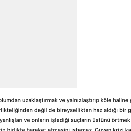
oplumdan uzaklaştırmak ve yalnızlaştırıp köle haline
likteliğinden değil de bireysellikten haz aldığı bir 
nlışları ve onların işlediği suçların üstünü örtmek iç
rin birlikte hareket etmesini istemez. Güven krizi ka