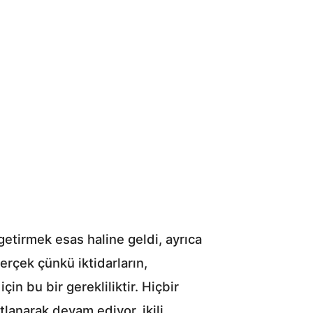
 getirmek esas haline geldi, ayrıca
gerçek çünkü iktidarların,
in bu bir gerekliliktir. Hiçbir
tlanarak devam ediyor, ikili