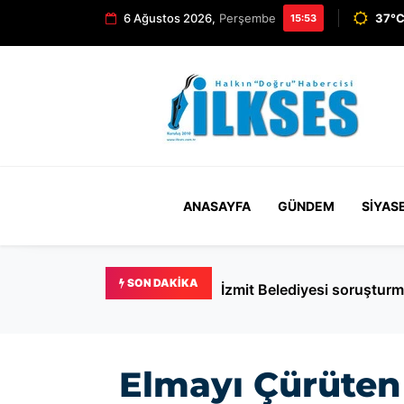
6 Ağustos 2026,
Perşembe
37°C
15:53
ANASAYFA
GÜNDEM
SIYAS
SON DAKIKA
AHBAP dosyasında dikkat 
Elmayı Çürüten