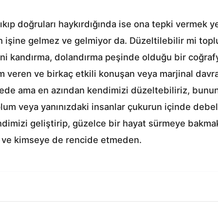
çıkıp doğruları haykırdığında ise ona tepki vermek y
 işine gelmez ve gelmiyor da. Düzeltilebilir mi toplu
ini kandırma, dolandırma peşinde olduğu bir coğrafy
 veren ve birkaç etkili konuşan veya marjinal davra
kede ama en azından kendimizi düzeltebiliriz, bunun
lum veya yanınızdaki insanlar çukurun içinde debel
imizi geliştirip, güzelce bir hayat sürmeye bakmak
 ve kimseye de rencide etmeden.