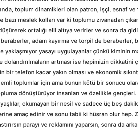
rasında, toplum dinamikleri olan patron, işçi, esnaf v
de bazı meslek kolları var ki toplumu zıvanadan çık
düşürerek ortalığı elli altıya verirler ve sonra da g
a beraberler, adam kayırma ve torpil de beraberler, 
lde yaklaşmıyor yasayı uygulayanlar çünkü kiminin ma
e dolandırılmaların artması ise hepimizin dikkatini
in bir telefon kadar yakın olması ve ekonomik sıkın
önemli toplumlar için ama bunun kötü bir sonucu olar
pluma dönüştürüyor insanları ve özellikle gençleri.
a yaşlılar, okumayan bir nesil ve sadece üç beş daki
erine amaç edinir ve sonu tabii ki hüsran olur hep. Zar
ırırsın parayı ve reklamını yaparsın, sonra da arka