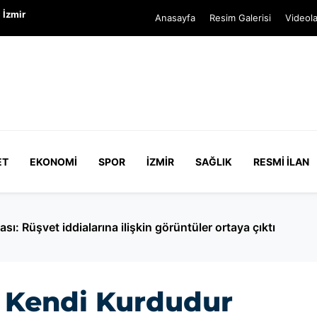
 İzmir
Anasayfa
Resim Galerisi
Videola
ET
EKONOMI
SPOR
İZMIR
SAĞLIK
RESMI İLAN
çeken MASAK raporu: Hangi ünlü ne kadar bağış yaptı?
 Kendi Kurdudur