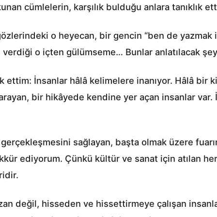
unan cümlelerin, karşılık bulduğu anlara tanıklık ett
 gözlerindeki o heyecan, bir gencin “ben de yazmak 
ın verdiği o içten gülümseme… Bunlar anlatılacak şeyl
 ettim: İnsanlar hâlâ kelimelere inanıyor. Hâlâ bir k
arayan, bir hikâyede kendine yer açan insanlar var. 
n gerçekleşmesini sağlayan, başta olmak üzere fua
kkür ediyorum. Çünkü kültür ve sanat için atılan he
idir.
an değil, hisseden ve hissettirmeye çalışan insanla