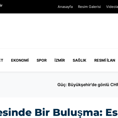
ir
Anasayfa
Resim Galerisi
Videola
ET
EKONOMI
SPOR
İZMIR
SAĞLIK
RESMI İLAN
CHP'de kalan meclis üyesi yok
esinde Bir Buluşma: E