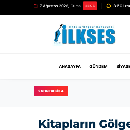
7 Ağustos 2026,
Cuma
31°C İzm
22:03
ANASAYFA
GÜNDEM
SIYAS
SON DAKIKA
Güç: Büyükşehir'de gönlü 
Kitapların Gölg