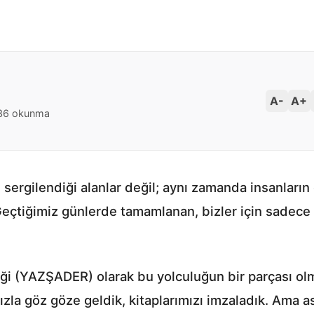
A-
A+
36 okunma
ın sergilendiği alanlar değil; aynı zamanda insanların
eçtiğimiz günlerde tamamlanan, bizler için sadece bi
ği (YAZŞADER) olarak bu yolculuğun bir parçası olma
mızla göz göze geldik, kitaplarımızı imzaladık. Ama