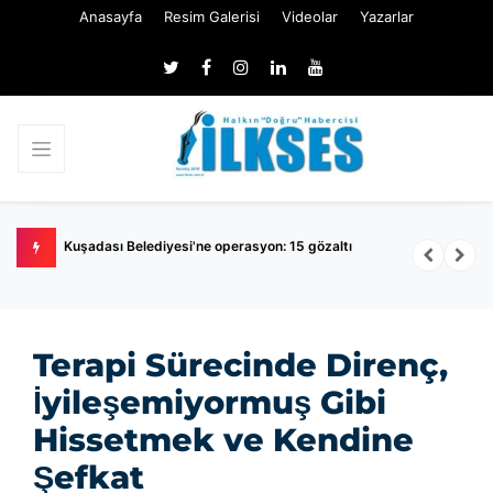
Anasayfa
Resim Galerisi
Videolar
Yazarlar
dektörlü
Kuşadası Belediyesi'ne operasyon: 15 gözaltı
M
M
Terapi Sürecinde Direnç,
İyileşemiyormuş Gibi
Hissetmek ve Kendine
Şefkat