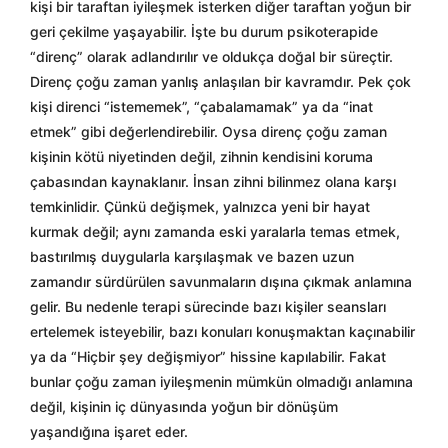
kişi bir taraftan iyileşmek isterken diğer taraftan yoğun bir
geri çekilme yaşayabilir. İşte bu durum psikoterapide
“direnç” olarak adlandırılır ve oldukça doğal bir süreçtir.
Direnç çoğu zaman yanlış anlaşılan bir kavramdır. Pek çok
kişi direnci “istememek”, “çabalamamak” ya da “inat
etmek” gibi değerlendirebilir. Oysa direnç çoğu zaman
kişinin kötü niyetinden değil, zihnin kendisini koruma
çabasından kaynaklanır. İnsan zihni bilinmez olana karşı
temkinlidir. Çünkü değişmek, yalnızca yeni bir hayat
kurmak değil; aynı zamanda eski yaralarla temas etmek,
bastırılmış duygularla karşılaşmak ve bazen uzun
zamandır sürdürülen savunmaların dışına çıkmak anlamına
gelir. Bu nedenle terapi sürecinde bazı kişiler seansları
ertelemek isteyebilir, bazı konuları konuşmaktan kaçınabilir
ya da “Hiçbir şey değişmiyor” hissine kapılabilir. Fakat
bunlar çoğu zaman iyileşmenin mümkün olmadığı anlamına
değil, kişinin iç dünyasında yoğun bir dönüşüm
yaşandığına işaret eder.